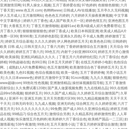
亚洲激情淫网
|
91男人操女人视频
|
五月丁香婷爱在线
|
97色婷婷
|
色狠狠色狠狠
|
六月
丁香天堂
|
www.色五月.com
|
色哟哟www
|
日韩成人AV在线播放
|
五月亭久久无码视频
|
伊人五月成人
|
五月激情网站
|
色色色五月婷婷
|
六月婷婷天天操夜夜爽视频
|
中文字幕
中文字幕明步
|
婷婷六月丁香色
|
成人国产欧美大片一区
|
婷婷色情五月
|
亚洲色图五月
丁香
|
大香蕉五月天
|
丁香五月激情啪啪
|
超碰91av
|
欧美A级成人婬片免费看理论
|
五
月丁香久久呀
|
狠狠狠狠狠狠色
|
婷婷丁香成人
|
欧美日本韩国亚洲
|
欧美成人精品A片
免费一区99
|
青996青
|
五月婷婷色影院
|
亚洲永久四色
|
不卡成人免费
|
婷婷激情丁五
月
|
婷婷五月综合基地
|
久久久久婷婷
|
伊人网色婷婷五月天
|
欧美色色日韩
|
日韩婷婷
|
欧美 日韩 成人
|
日韩天堂久久
|
丁香六月婷
|
丁香婷婷激情综合五月激情
|
天天综合 99
久久婷婷
|
婷婷五月丁香六月
|
99色五月
|
内射干少妇亚洲69XXX
|
婷婷五月天开心激情
网
|
欧美操我
|
亚洲乱码精品久久久久..
|
丁香五月六月婷婷怡红院
|
六月丁香综合
|
色婷
婷精
|
99热超碰在线
|
色99日韩
|
日本五月天婷婷丁香
|
在线五月婷婷小电影
|
色色综合
网。
|
成熟妇人A片免费看网站
|
色五月激情网
|
欧美激情综合色丁香婷婷五月天
|
五月
欧美色播
|
九色91视频
|
色综合视频在线
|
欧美一级色
|
五月丁香婷婷俺
|
另类小说五月
天
|
久久日本wwww色
|
婷婷五月激情中文字幕
|
91ncm视频
|
九九久久视频
|
狠狠色性
|
www超碰com
|
99热9
|
性色视频
|
亚洲激情精品
|
操丝袜视频影院导航
|
五月丁香激情
四射综合
|
久久免费试看120秒
|
国产真人做爰视频免费
|
九九在线精点品
|
99久在线精
品99re5热视频
|
狠婷婷五月
|
99久久国产成人精品
|
久久婷婷五月综合激情国产
|
久草
狼人
|
亚洲不卡
|
亚洲五月婷
|
五月天另类图片区99
|
99九九精品视频推荐
|
天天干天天
干天天
|
日韩无码专区
|
九九成人视频
|
亚洲无码色
|
综合网五月
|
久久婷婷亚洲
|
六月丁
香五月天
|
9久久久久久久久久久
|
99免费
|
国产成人99久久亚洲综合精品
|
婷婷五月精
品在线
|
99精品7
|
综合色五月天
|
激情综合另类
|
久久精品系列
|
婷婷激情性爱
|
人人草
成人视频
|
快乐激情五月色婷婷
|
欧美婷婷六月丁香综合色
|
欧美精产国品一二三区
|
妇
激情基地
|
538午夜激情
|
99热18
|
五月天激情小说
|
丁香五月婷婷深爱综合激情
|
激情