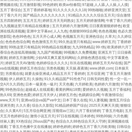
费视频在线
|
五月激情影视
|
99色婷婷
|
欧类av怡春院
|
97超碰,人人舔,人人操,人人摸
|
五月丁香综合
|
五月丁香婷婷基地
|
91久久久久久久久18
|
99热啪啪
|
婷婷亚洲天堂
|
五
月丁香六月片
|
国产精品久久久久久久久久
|
91精品久久久久久综合五月天
|
综合激情
五月四射婷婷
|
五五月五月
|
婷婷五月天无码熟女
|
五月天婷婷激情网
|
午夜丁香六月婷
|
九九视频这里只有精品在线播放
|
五月天婷婷六月激情网
|
日日夜夜狠狠婷婷色
|
欧亚
洲在线高清视频
|
亚洲中文字幕av
|
人人九色
|
色狠狠999综合网
|
色色色视频
|
色必久悠
悠影院
|
色色99色色
|
五月天开心成人网
|
色视频五月天
|
亚洲色综合
|
久草大
|
久久婷综
合
|
色色色色综合网
|
色色激情五月天
|
99久热这里只有精品
|
www.婷婷五月
|
丁香婷婷
激情
|
99热这里只有精品9
|
99热精品在线播放
|
九九99热精品
|
99 r热
|
欧美婷婷六月丁
香综合色连续高潮抽搐
|
九九国产精视频
|
99视频久久免费视频
|
亚洲五月丁
|
日日操夜
夜骑
|
婷婷五月激情网
|
少妇AB又爽又紧无码网站
|
久婷狼色诱惑在线
|
中文字幕黄色
片
|
婷婷五月天AV激情
|
色婷婷综合久久久久
|
玖玖在线视频
|
婷婷五月天AV在线
|
国产
va在线视频
|
婷婷五月色综合
|
另类色视频
|
天天操,夜夜骑
|
www.婷婷,com
|
日本操天
堂
|
另类视在线
|
就要去操亚洲成人精品五月天丁香婷婷
|
五月综亚洲
|
丁香五月天激情
视频
|
伊人婷婷五月
|
久操热
|
91久久精品国产91性色TV
|
日韩无码性爱
|
性一交一乱一
交A片久久四色
|
日本一級黃色一級片
|
天天色播
|
六月婷欧美
|
色婷婷六月激情
|
97色色
网
|
99色热综合
|
超碰成人在线观看
|
看黄的网站18禁
|
爱婷婷久久视频
|
五月丁香福利
|
热久69
|
亚洲色色爱
|
婷婷五月天伊人
|
婷婷五月色
|
色娸娸综合网
|
午夜激情综合
|
www,天天干
|
亚洲va综合va国产va中文
|
日本丁香久在线
|
91人妻视频
|
激情五月综合
亚洲另类
|
久久久香
|
综合久久影院
|
91精品婷婷国产综合
|
2025天天爽天天摸
|
狠狠综
合
|
久久黄A片
|
5五月综合网亚洲
|
淫视馆av三区
|
六月丁香好婷婷
|
丁香五月电影
|
五月
天五月色婷婷综合
|
激情小说五月天
|
97日在线视频
|
日本婷色
|
99热99操
|
六月色播
|
丝袜人妻
|
XX色综合
|
26uuu国产色
|
色综合久久88色综合天天人守婷
|
亚洲视频在线
观看
|
丁香五月色播中文在线播放
|
婷婷色婷婷
|
婷婷色五月丁香六月欧美啪
|
日韩综合
天堂
|
日韩九九视频
|
99热久久这里只有精品
|
青娱乐美女福利视频美臀
|
日本天天操
|