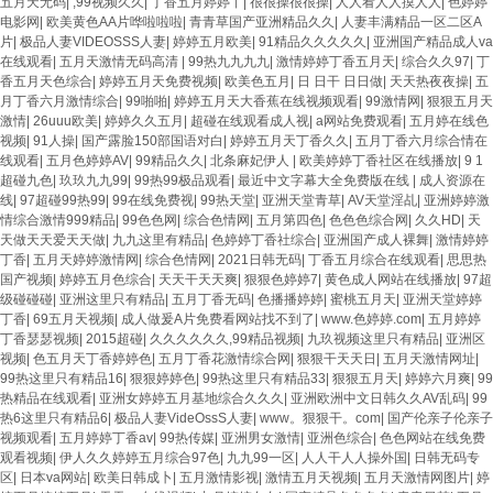
五月天无码
|
,99视频久久
|
丁香五月婷婷丫
|
很很操很很操
|
人人看人人摸人人
|
色婷婷
电影网
|
欧美黄色AA片哗啦啦啦
|
青青草国产亚洲精品久久
|
人妻丰满精品一区二区A
片
|
极品人妻VIDEOSSS人妻
|
婷婷五月欧美
|
91精品久久久久久
|
亚洲国产精品成人va
在线观看
|
五月天激情无码高清
|
99热九九九九
|
激情婷婷丁香五月天
|
综合久久97
|
丁
香五月天色综合
|
婷婷五月天免费视频
|
欧美色五月
|
日 日干 日日做
|
天天热夜夜操
|
五
月丁香六月激情综合
|
99啪啪
|
婷婷五月天大香蕉在线视频观看
|
99激情网
|
狠狠五月天
激情
|
26uuu欧美
|
婷婷久久五月
|
超碰在线观看成人视
|
a网站免费观看
|
五月婷在线色
视频
|
91人操
|
国产露脸150部国语对白
|
婷婷五月天丁香久久
|
五月丁香六月综合情在
线观看
|
五月色婷婷AV
|
99精品久久
|
北条麻妃伊人
|
欧美婷婷丁香社区在线播放
|
9 1
超碰九色
|
玖玖九九99
|
99热99极品观看
|
最近中文字幕大全免费版在线
|
成人资源在
线
|
97超碰99热99
|
99在线免费视
|
99热天堂
|
亚洲天堂青草
|
AV天堂淫乩
|
亚洲婷婷激
情综合激情999精品
|
99色色网
|
综合色情网
|
五月第四色
|
色色色综合网
|
久久HD
|
天
天做天天爱天天做
|
九九这里有精品
|
色婷婷丁香社综合
|
亚洲国产成人裸舞
|
激情婷婷
丁香
|
五月天婷婷激情网
|
综合色情网
|
2021日韩无码
|
丁香五月综合在线观看
|
思思热
国产视频
|
婷婷五月色综合
|
天天干天天爽
|
狠狠色婷婷7
|
黄色成人网站在线播放
|
97超
级碰碰碰
|
亚洲这里只有精品
|
五月丁香无码
|
色播播婷婷
|
蜜桃五月天
|
亚洲天堂婷婷
丁香
|
69五月天视频
|
成人做爰A片免费看网站找不到了
|
www.色婷婷.com
|
五月婷婷
丁香瑟瑟视频
|
2015超碰
|
久久久久久久,99精品视频
|
九玖视频这里只有精品
|
亚洲区
视频
|
色五月天丁香婷婷色
|
五月丁香花激情综合网
|
狠狠干天天日
|
五月天激情网址
|
99热这里只有精品16
|
狠狠婷婷色
|
99热这里只有精品33
|
狠狠五月天
|
婷婷六月爽
|
99
热精品在线观看
|
亚洲女婷婷五月基地综合久久久
|
亚洲欧洲中文日韩久久AV乱码
|
99
热6这里只有精品6
|
极品人妻VideOssS人妻
|
www。狠狠干。com
|
国产伦亲子伦亲子
视频观看
|
五月婷婷丁香av
|
99热传媒
|
亚洲男女激情
|
亚洲色综合
|
色色网站在线免费
观看视频
|
伊人久久婷婷五月综合97色
|
九九99一区
|
人人干人人操外国
|
日韩无码专
区
|
日本va网站
|
欧美日韩成卜
|
五月激情影视
|
激情五月天视频
|
五月天激情网图片
|
婷