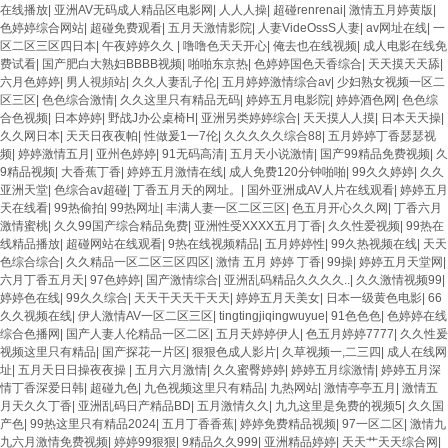
在线播放
|
亚洲AV无码成人精品区电影网
|
人人人操
|
超碰renrenai
|
激情五月婷黄版
|
色婷婷综合网站
|
超碰免费观看
|
五月天激情影院
|
人妻VideOssS人妻
|
av网址在线
|
一
区二区三区四日本
|
午夜婷婷久久
|
噜噜色天天开心
|
俺去也在线视频
|
成人电影在线免
费试看
|
国产肥白大熟妇BBBB视频
|
啪啪东京热
|
色婷婷国色天香综合
|
天天摸天天舔
|
六月色婷婷
|
男人視頻站
|
久久人妻乱子伦
|
五月婷婷激情综合av
|
少妇熟女视频一区二
区三区
|
色色综合激情
|
久久这里只有精品无码
|
婷婷五月电影院
|
婷婷酒色网
|
色色综
合色视频
|
日本婷婷
|
野战J办公桌椅H
|
亚洲另类婷婷综合
|
天天摸人人摸
|
日本天天操
|
久久网日本
|
天天日夜夜帕
|
性做爰1一7伦
|
久久久久久综合88
|
五月婷婷丁香瑟瑟视
频
|
婷婷激情五月
|
亚州色婷婷
|
91无码高清
|
五月天小说激情
|
国产99精品免费视频
|
久
9精品视频
|
大香蕉丁香
|
婷婷五月激情在线
|
成人免费120分钟啪啪
|
99久久婷婷
|
久久
亚洲天堂
|
色综合av超碰
|
丁香五月天的网址。
|
国外亚洲成AV人片在线观看
|
婷婷五月
天在线看
|
99热偷拍
|
99热网址
|
丰满人妻一区二区三区
|
色五月开心久久网
|
丁香六月
激情蜜桃
|
久久99国产综合精品免费
|
亚洲性受XXXX五月丁香
|
久久性爱视频
|
99热在
线精品播放
|
超碰网站在线观看
|
9热在线视频精品
|
五月婷婷性
|
99久热视频在线
|
天天
色综合综合
|
久久精品一区二区三区四区
|
激情 五月 婷婷 丁香
|
99操
|
婷婷五月天堂网
|
六月丁香五月天
|
97色婷婷
|
国产激情综合
|
亚洲乱码精品久久久久..
|
久久激情视频99
|
婷婷色在线
|
99久久综合
|
天天干天天干天天
|
婷婷五月天美女
|
日本一级黄色电影
|
66
久久视频在线
|
伊人激情AV一区二区三区
|
tingtingjiqingwuyue
|
91色色色
|
色婷婷在线
综合色播网
|
国产人妻人伦精品一区二区
|
五月天婷婷伊人
|
色五月婷婷7777
|
久久性爰
视频这里只有精品
|
国产探花一片区
|
狠狠色成人影片
|
久草视频一,二三四
|
成人在线网
址
|
五月天日日操夜夜操
|
五月六月激情
|
久久蜜臀婷婷
|
婷婷五月综激情
|
婷婷五月深
情丁香深爱日韩
|
超碰九色
|
九色视频这里只有精品
|
九热网站
|
激情亭亭五月
|
激情五
月天久久丁香
|
亚洲乱码日产精品BD
|
五月激情久久
|
九九这里是免费的视频5
|
久久国
产色
|
99热这里只有精品2024
|
五月丁香香蕉
|
婷婷免费精品视频
|
97一区二区
|
激情九
九六月激情免费视频
|
婷婷99狠狠
|
9精品久久999
|
亚洲精品婷婷
|
天天艹天天综合网
|