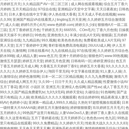
月婷婷五月天
|
久久精品国产AV一区二区三区
|
成人网在线观看视频
|
综合五月丁香六
月婷婷
|
五月天精品综合
|
97综合在线
|
亚洲精品V天堂中文字幕
|
天天日夜夜欢
|
日韩色
五月
|
日本人妻伦在线中文字幕
|
伊人热在线大香蕉
|
五月天成人手机在线视频
|
www.
久久99
|
亚洲国产精品VA在线看黑人
|
tingting五月天亚洲
|
久久婷婷五月综合激情国
产
|
成人久碰
|
婷婷5月开心6月
|
www.色婷婷.com
|
婷婷欠久少妇
|
狠狠穞A片一區二區
三區
|
五月丁香婷婷五月色
|
干婷婷五月天
|
666555。COm毛片
|
丁香六月色情
|
日操夜
操天天操不卡
|
婷婷日
|
99色色
|
亚洲色情久久
|
丰满少妇乱A片无码
|
狠狠舔
|
五月婷婷
亚洲综合在线
|
九九精品热
|
99久视频
|
欧美色色色色色
|
免费看欧美成人A片无码
|
97
男人天堂
|
五月丁香婷婷中文网
|
青柠影视免费高清电视剧
|
26UUU成人网
|
伊人五月
天在线
|
久激情网
|
日韩在线看AV
|
九九在线精点品
|
97在线/亚洲
|
久久婷婷五月综合色
奶水99啪
|
成人精品人妻
|
www.色五月
|
亚洲十月婷婷综合
|
狠狠色97
|
www.99热视频
|
激情五月瑟瑟
|
婷婷五月天堂
|
婷婷五月色亚洲
|
日韩有码一区
|
婷婷亚洲综合
|
色五月
丁香五月婷婷五月成人网
|
大香蕉五月天婷婷丁香91
|
婷婷五月大香蕉
|
9久久久久久久
久久久
|
久久婷婷五月综合伊人
|
翔田千里无码
|
中文字幕在线资源
|
91人妻人人操
|
久
久激情综合
|
婷婷色激情网
|
日本一区二区三区精品视频
|
久久九九免费视频
|
激情六月
综合
|
婷婷成人网五月天
|
′久久99一
|
日日干天天
|
久久成人精品视频
|
性爱激情小说AV
五月丁香花
|
图片区 小说区 区 亚洲五月
|
亚洲综人色综网
|
国产性av
|
成人丁香五月天
|
99久久久国产精品免费蜜乳tv
|
九9九9无码
|
婷婷天堂站
|
久碰综合
|
91色呦哟
|
国产这
里只有精品
|
久人操
|
欧美精品久久久久久视频观看
|
色综合婷婷99
|
精品夜夜澡人妻无
码AV
|
色婷婷小说
|
亚洲第一精品成人999久久精品
|
久热9
|
97超喷视频在线观看
|
日本
一级特黄大片AAAAA级
|
婷婷五月天激情偷拍
|
婷婷狠狠狠爱
|
玖玖婷婷五月天毛片
|
色
五月婷婷久久
|
99热国产这里只有精品
|
人妻VideOssS人妻
|
婷婷丁香人妻久久在线观
看
|
久久这里有精品
|
五月丁香婷庭在线
|
五月天婷婷开心
|
色色色com
|
色九区
|
99热这
里只有精品在线观看
|
99久久免费精品
|
久久婷婷六月天
|
性欧美大战久久久久久久83
|
狠狠色狠狠
|
天天色天天爱天天爽
|
亚洲热手机在线观看
|
激情婷婷狠狠干综合
|
97碰免