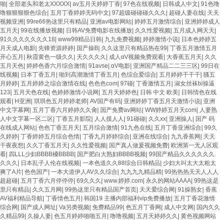
啪
|
全部老头和老太XXXXX
|
av五月天婷婷丁香
|
97色在线视频
|
日韩成人中文
|
91色噜
噜狠狠狠狠色综合
|
五月丁香婷婷无码中文
|
97超级碰碰碰久久久
|
超碰人妻在线
|
天天
视频亚洲
|
99re66热这里只有精品
|
亚洲av电影网站
|
婷婷五月激情综合
|
亚洲婷婷成人
五月天
|
99在线播放视频
|
日韩AV免费电影在线播放
|
久久性爱视频
|
五月成人网天天
|
91久久久久久久久18
|
www99精品日韩
|
九九免费视频
|
婷婷激情小说
|
日本色婷婷五
月天成人电影
|
先锋资源婷婷
|
国产操B
|
久久这里只有精品热在99
|
丁香五月激情五月
开心五月
|
秋霞黄色一级久久
|
天久久久久
|
成人αV视频免费观看
|
大香蕉五月天
|
久久
五月天色
|
婷婷色香六月综合激情
|
91avse
|
αV电影
|
亚洲国产精品二二三三区
|
99日在
线视频
|
日本丁香五月
|
啪到高潮激情丁香五月
|
色综合爱综合
|
五月婷婷干干干
|
骚五
月婷婷
|
五月婷婷之综合激情在线
|
色色色com
|
97碰
|
丁香激情五月
|
淑女丝袜bi操逼
123
|
五月天色在线
|
色婷婷激情小说网
|
五月天婷婷色
|
日韩 中文 欧美
|
日韩情色在线
观看
|
H亚洲
|
琪琪色五月婷婷老师
|
AV国产有码
|
亚洲婷婷丁香五月天激情小说
|
亚洲
中文字幕网
|
五月丁香六月婷婷久久肏
|
国产免费av网站
|
WW婷婷五月天com
|
人妻熟
人中文字幕一区二区
|
丁香五月影院
|
人人摸人人
|
91碰碰
|
久久xx
|
亚洲操人
|
国产 码
在线成人网站
|
色色丁香五月天
|
五月综合激情
|
91九色在线
|
五月丁香亚洲综合
|
99久
久婷婷
|
丁香婷婷五月综合色情
|
丁香九月婷婷综合
|
亚洲在线综合
|
九九香蕉网
|
天天
干夜夜想
|
久久丁香五月天
|
久久性爱视频
|
国产真人做爰视频免费
|
欧洲第一无人区观
看
|
四LLL少妇BBBB槡BBBB
|
国产肥白大熟妇BBBB视频
|
99国产精品久久久久久久
久久久
|
日本乱子人伦在线视频
|
一本色道久久88综合日韩精品
|
少妇大叫太大太粗太
爽了A片
|
色色国产
|
一本大道伊人AV久久综合
|
九九九九精品精
|
99热热热天天人人人
超超碰
|
五月丁香六月停停停
|
69久久久
|
www.婷婷.com
|
永久的网站AAAA
|
99热这是
里只有精品
|
久久五月网
|
99热这里只有精品国产首页
|
天天爱综合网
|
91操熟女
|
香蕉
AV福利精品导航
|
丁香情色五月
|
韩国19 主播内部福利vip免费播放
|
五月丁香花激情
综合网
|
国产成人网址
|
Va另类视频
|
免费精品99
|
色五月丁香网
|
成人中文网
|
国内久久
久精品99
|
久操人妻
|
色五月婷婷啪啪五月
|
噜噜视频
|
五月天婷婷久久
|
黄色视频网站