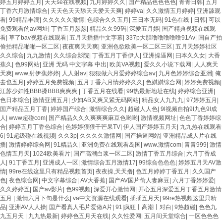
婷五月婷婷五月
|
天天se在线视频
|
九月婷婷久久
|
国产精品色色色色
|
青青日韩
|
五月
丁香六月激情综合
|
天天色天天舔天天爱天天爽
|
婷婷va
|
久久激情五月婷婷
|
亚洲舔观
看
|
99精品丰满
|
久久久久久激情
|
色综合久久五月
|
三日本无码
|
91色在线 | 日韩
|
可以
免费观看的av网址
|
丁香五月瑟瑟
|
精品久久99码
|
深爱五月婷
|
国产精典视频在线观
看
|
草了bav视频在线观看
|
五月天播播中文字幕
|
337p大胆噜噜噜噜噜91Av
|
国自产拍
偷拍精品啪啪一区二区
|
夜夜爽天天爽
|
亚洲色欲欧美一区二区三区
|
五月天婷婷社区
久久综合
|
九九激情
|
久久综合影院
|
丁香五月丁香伊人
|
亚洲操逼网
|
曰本久久女
|
大香
蕉久
|
色99网站
|
亚洲 无码 中文字幕 中出
|
欧美VA视频
|
爱久久小说下载网
|
人人爽天
天爽
|
www.射伊蕉婷婷
|
人人射av
|
狠狠做六月爱婷婷综合aⅴ
|
九月色婷婷综合亚洲
|
俺
去也五月
|
婷婷五月免费视频
|
五月丁香六月情婷婷久久
|
色娸娸综合网
|
婷婷免费视频
|
江苏少妇性BBB搡BBB爽爽爽
|
丁香五月在线看
|
99热最新地址在线
|
婷婷综合亚洲
|
色日本综合
|
激情亚洲五月
|
少妇AB又爽又紧无码网站
|
精品女人九九九
|
97婷婷五月
|
国产精品五月丁香
|
婷婷国产综合
|
激情综合久久
|
超碰人人色
|
9l视频自拍9l九色9l成
人
|
www超碰com
|
国产精品久久久爽爽爽麻豆色哟哟
|
激情视频网址
|
色色丁香婷婷综
合
|
婷婷五月丁香色综合
|
色婷婷狠狠干芒果TV
|
伊人国产婷婷五月天
|
九九热在线观看
6
|
91超级碰在线视频
|
久久3p
|
久久久久激情网
|
国产操逼网站
|
亚洲精品成人片在线
播
|
激情婷婷综合网
|
91精品久
|
亚洲免费在线观看岛国
|
www.激情com
|
青青999
|
激情
色情五月天
|
1024欧美看片
|
国产高潮白浆一区二区
|
激情丁香五月综合
|
六月丁香成
人
|
91丁香五月
|
亚洲成人一区
|
激情综合五月激情17
|
99综合色色色
|
婷婷五月天AV激
情
|
99re在线这里只有精品视频首页
|
夜夜操,天天撸
|
色五月婷婷丁香五月
|
久久国产
色
|
夜色综合网
|
中文字幕综合
|
AV大香蕉
|
国产AV国片偷人妻麻豆
|
六月丁香婷婷爱
|
久久婷婷五
|
国产av影片
|
色99视频
|
深爱开心激情网
|
开心五月深爱五月丁香五月激情
五月
|
激情六月下句是什么
|
va中文资源在线观看
|
插插五月天
|
99re热视频这里只精
品
|
亚洲AV人人操
|
国产看真人毛片爱做A片
|
91|疯狂丨高潮丨对白
|
9热超碰
|
色色九
九五月天
|
九九热最新
|
婷婷色五月天在线
|
久久性爱网
|
五月间天堂综合
|
一区色色色