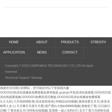
HOME
ABOUT
PRODUCTS
STRENTH
APPLICATION
NEWS
CONTACT
Copyright ? 2020 COMPOMAX TECHNOLOGY CO.,LTD All rights
reserved
Technical Support
Sitemap
感谢您访问我们的网站，您可能还对以下资源感兴趣：
GOGOGO高清在线播放免费观看如果奔跑是,gogogo手机高清在线观看,GOGOGO高
清在线观看视频,GOGOGO免费高清完整版,GOGOGO高清在线播放免费观看
久久九区
|
六月色婷婷欧美
|
棕合影院色色
|
99精品自拍视频
|
激情深爱五月天
|
影音先
锋男人女人
|
天天爽天天摸天天爱
|
国产肥白大熟妇BBBB视频
|
狠狠色丁香
|
日日操日
日撸
|
丁香丝袜五月
|
999热在线视频
|
亚洲第一成人无码A片
|
五月丁香六月婷婷在线