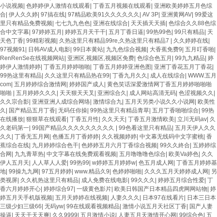
小说视频
|
色婷婷伊人激情在线观看
|
丁香五月视频在线观看
|
亚洲欧美婷婷五月色综
合
|
伊人久久婷
|
97搞在线
|
97精品欧美91久久久久久久
|
AV 3P
|
亚洲黄网AV
|
99爱这
里只有精品免费视频
|
七七九九色色
|
亚洲在线综合
|
天天插天天插
|
色综合久久88色综
合中文字幕
|
97婷婷五月
|
婷婷五月天干干
|
五月丁香日逼
|
99热99色
|
99只有精品
|
天
天色丁香
|
99精彩视频
|
久热这里只有精品99re,久热这里只有精品7
|
久久婷婷在线
|
97视频91
|
日韩AV成人电影
|
99日本黄站
|
九九色综合视频
|
大香蕉免费9
|
五月叮香啪
|
RenRenSe在线视频网站
|
亚洲区,视频区,视频区免费
|
色综合色五月
|
99九九精品
|
婷
婷伊人激情婷婷
|
丁香五月婷婷啪啪
|
丁香五月婷婷亚洲色图
|
亚洲丁香花五月丁香花
|
99热这里有精品
|
久久这里只有精品热在99
|
丁香九月久久
|
成人在线综合
|
WWW.五月
com
|
五月婷婷综合激情网
|
婷婷国产成人
|
黄色笑话深爱激情网丁香五月婷婷啪啪啪
啪啪
|
五月婷婷久久久
|
天天狠天天叉
|
亚洲综合久
|
成人网站高清无码
|
色涩视频久久
|
久久宗合影
|
亚洲亚洲人成综合网络
|
激情综合九
|
五月天另类小说久久小说网
|
欧美性
久
|
国产精品五月丁香
|
无码任你操
|
99热这里只有精品青草
|
五月丁香啪啪综合
|
99热
在线播放
|
狠狠草在线观看
|
丁香五月性
|
久久天天
|
丁香五月激情欧美
|
立川无码av
|
久
久老码第一
|
99国产精品久久久久久久久久久
|
99色看这里只有精品
|
五月天伊人久久
久久
|
丁香无五月网
|
色播五月丁香婷婷
|
久久视频婷婷
|
中文幕无线码中文字蜜桃
|
香
蕉综合在线
|
九月婷婷综合色干
|
色婷婷五月六月丁香综合视频
|
99久久終合
|
五婷婷综
合网
|
九九青草热
|
中文字幕在线免费观看视频
|
五月噜噜噜色综合
|
欧美Va婷色
|
久久
伊人五月天
|
人人草人人爱
|
99热99
|
w婷婷五月婷婷w
|
色五月成人网
|
丁香五月婷婷基
地
|
99操九九网
|
97五月婷婷
|
www.精品久9
|
色婷婷啪啪
|
久久久五月天婷婷成人网
|
另
类视屏
|
久久机热这里只有精品
|
成人免费在线电影
|
99久久久
|
婷婷五月综合性爱
|
丁
香六月婷婷开心
|
婷婷综合97
|
一级黄色影片
|
欧美日韩国产日本精品四虎网网站物
|
婷
婷五月天手机版视频
|
五月天婷婷在线视频
|
人妻久久久
|
日本97在线看片
|
日本三日本
三级少妇三级66
|
无码yw
|
99在线观看视频精品
|
激情小说五月天社区丁香
|
国产人妻
操逼
|
天天干天天爽
|
久久9999
|
五月激情小说
|
人妻五月天激情开心网
|
99综合色
|
五