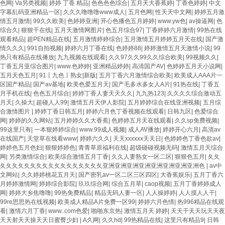
色网
|
Va另类视频
|
婷婷 丁香 精品
|
色色色色综合
|
五月天大香蕉婷
|
丁香色婷婷
|
中文
字幕乱码亚洲精品一区
|
久久久噜噜噜www成人
|
五月色网
|
性天天中文网
|
婷婷五月激
情五月激情
|
99久久欧美
|
色婷婷亚洲
|
开心色播色五月婷婷
|
www.yw色
|
av操逼网
|
色
综合久
|
狠狠干在线
|
五月天激情网图片
|
色五月综合97
|
丁香婷婷六月激情
|
99热在线
观看精品
|
超PEN精品在线
|
五月激情婷婷综合
|
五月激情五月婷婷五月天在线
|
国产激
情久久久
|
991自拍视频
|
婷婷六月丁香在线
|
色婷婷88
|
婷婷激情五月天激情小说
|
99
热只有精品在线播放
|
九九视频在线观看
|
久久97久久99久久综合欧美
|
99视频久久
|
丁香五月亚综合图片
|
www.色婷婷
|
亚洲精品婷婷
|
高清国产AV
|
色婷婷五月天小说网
|
五月天色五月
|
91丨九色丨熟女|新版
|
五月丁香六月激情综合欧美
|
欧美成人AAA片一
区国产精品
|
国产av基地
|
欧美色爱五月天
|
国产毛多水多女人A片
|
91热在线
|
丁香五
月手机在线
|
色色五月综合
|
婷婷丁香人妻天天久久
|
九九热123
|
久久久久综合激动五
月天
|
久操大
|
超碰人人99
|
激情五月天伊人影院
|
五月婷婷综合在线亚洲视频
|
五月综
合激情图片
|
婷婷丁香日韩五月
|
婷婷六月色丁香视频在线观看
|
日韩九区
|
色爱综合
网
|
婷婷的久久网站
|
五月婷婷久久大香蕉
|
色婷婷五月天在线观看
|
久久sp免费视频
|
99这里只有
|
一本狠婷婷综合
|
www.99成人视频
|
成人AV播放
|
婷婷开心六月
|
高清av
在线国产
|
天堂草在线看www
|
婷婷六久久
|
天天xxxxxx天天日
|
色婷婷色丁香色欲av
|
婷婷色五月色妇
|
狠狠婷婷色
|
青青草原福利在线
|
超级碰碰视频无码
|
激情五月天综合
网
|
另类激情综合
|
欧美综合激情五月丁香
|
久久人妻熟女一区二区
|
狠狠色五月
|
夂夂
夂夂夂夂夂夂夂夂夂夂夂夂夂夂夂夂夂亚洲亚洲亚洲亚洲亚洲亚洲亚洲亚洲色
|
av中
文网站
|
久久婷婷桃花五月天
|
国产密乳av一区二区三区四区
|
大香蕉娱乐
|
五月丁香六
月婷婷激情网
|
婷婷综合影院
|
玖玖综合网
|
综合五月草
|
caop视频
|
五月丁香婷婷成人
网
|
婷婷大乡焦噜噜
|
99热免费精品
|
精品无码人妻一区
|
人人操婷婷
|
人人摸人人干
|
99re思思热在线视频
|
欧美成人精品A片免费一区99
|
婷婷六月色情
|
热996精品在线观
看
|
激情六月丁香
|
www..com色爱
|
啪啪东京热
|
激情五月天 婷婷
|
天天干天天玩天天夜
天天射天天操天天日蜜臀少妇
|
A久网
|
久久hd
|
99热精品在线
|
这里只有精品9
|
日韩