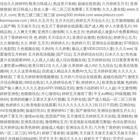
综合久久婷婷99
|
殴美日韩成人
|
热这里只有精
|
超碰在线资源
|
六月婷婷五月天
|
亚洲
狠狠操
|
欧日韩成人
|
熟女人妻一区二区三区免费看
|
天天噜噜
|
久久人妻在线
|
www.久
久久.com
|
黃色三级三级三级三级 qixing300.shrkbk.com www.jinbozs.com
tianmiaosw.com
|
99久久五月天
|
五月天社区
|
婷婷五月天综合久久
|
五月激情啪啪
|
成
人国产网
|
天天操天天曰
|
色五月丁香婷婷在线观看
|
国产成人网
|
伊人大香蕉毛片
|
99
精品热
|
人人爽天天爽
|
亚洲开心激情网
|
久久色五月
|
色婷婷成人做爰A片免费看网站
|
五月丁香婷婷AV
|
性 色 婷婷
|
天天综合久久
|
亚洲宗合激情
|
色情综合
|
婷婷开心五月
|
久久狠狠色
|
久久 婷婷 五月天
|
婷婷婷久久
|
色婷婷六月
|
亚洲综合在线播放
|
97韩国久
久电影院
|
久色视频在线
|
久热69
|
久久婷鲁
|
极品人妻VIDEOSSS人妻
|
久久久ww
|
深
爱激情五月婷婷
|
五月婷高清视频
|
国产日比
|
五月婷婷综合社区
|
曰本久久女
|
性色做
爰片在线观看WW
|
人人摸人人搞
|
成人综合视频在线
|
五月婷婷自拍
|
日日夜夜青青草
|
人妻性爱av网站
|
欧美日韩123
|
久久人操-久草婷婷-成人AV
|
九九综合九
|
欧美在线视
频99
|
久久久这里有精品
|
四虎成人精品永久免费AV九九
|
五月婷婷亚洲
|
久久久久人
妻精选
|
丁香五月婷婷激情视频播放
|
五月婷六月综合在线观看
|
超碰在线国产
|
激情五
月综合网最新
|
99综合熟女
|
久久婷婷综合色丁香
|
婷婷婷久久
|
欧美熟女视频 色婷婷
|
国产偷人爽久久久久久老妇APP
|
99精品无码
|
激情小说婷婷
|
97人人超
|
中文激情网
|
婷婷亚洲色
|
色狠狠综合
|
开心激情站
|
婷婷五月激情丁香
|
中文av网站
|
99操视频
|
99
热66
|
老师的粉嫩小又紧水又多A片视频
|
五月婷在线
|
国产成人精品一区二区三区视
频
|
色婷婷久久
|
欧美电影在线观看
|
91久久久久久久久久18
|
日日干四虎
|
亞洲自怕
|
AⅤ在线播放网
|
操逼巨乳91
|
亚洲婷婷91丁香
|
国产激情AV
|
亚洲综合激情五月久久
|
色婷丁香五月
|
激情av在线
|
思思国产99
|
五月激情五月婷婷五月天在线
|
亚洲精色
|
狠
狠操狠狠插
|
亚洲高清在线
|
激情网站五月
|
安息电影在线观看完整版
|
色综合爱综合
|
五月婷婷说
|
欧美色婷婷
|
超碰成人电影
|
亚洲综合五月天
|
六月色丁香婷婷
|
69精品无
码一区二区三区
|
99毛片
|
婷婷丁香射射
|
襙逼网
|
天天操天天操天天操天天操天天操
|
99久在线精品99re8热
|
涩涩五月天
|
精品九九久久
|
婷婷五月丁香91
|
涩涩涩,com
|