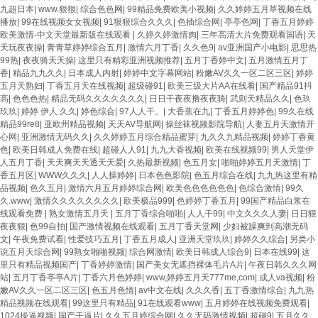
九超日本
|
www.狠狠
|
综合色色网
|
99精品免费欧美小视频
|
久久婷婷五月草视频在线
播放
|
99在线视频女女视频
|
91狠狠综合久久久
|
色插综合网
|
亭亭色网
|
丁香五月婷婷
欧美激情-中文天堂最新版在线观看
|
久婷久婷激情肉
|
三年高清大片免费观看国语
|
天
天玩夜夜操
|
青青草婷婷综合五月
|
激情六月丁香
|
久久色9
|
av亚洲国产小电影
|
思思热
99热
|
夜夜骑天天操
|
这里只有精彩亚洲视频推荐
|
五月丁香婷中文
|
五月激情五月丁
香
|
精品九九久久
|
日本成人内射
|
婷婷中文字幕网站
|
粉嫩AV久久一区二区三区
|
婷婷
五月天熟妇
|
丁香五月天在线视频
|
超级碰91
|
欧美三级大片AA在线看
|
国产精品91抖
高
|
色色色热
|
精品无码久久久久久久久
|
日日干夜夜撸夜夜骑
|
武则天精品久久
|
色玖
玖玖
|
婷婷 伊人 久久
|
婷色综合
|
97人人干。
|
大香蕉在九
|
丁香五月婷婷色
|
99久在线
精品99re8
|
亚欧州精品视频
|
天天AV导航网
|
操丝袜视频影院导航
|
人妻五月天激情开
心网
|
亚洲激情无码久久
|
久久婷婷五月综合精品蜜芽
|
九久久九精品视频
|
婷婷丁香黄
色
|
欧美日韩成人免费在线
|
超碰人人91
|
九九大香视频
|
欧美在线视频99
|
男人天堂伊
人五月丁香
|
天天爽天天透天天爱
|
久热最新视频
|
色五月女
|
啪啪婷婷五月天激情
|
丁
香五月区
|
WWW久久久
|
人人操婷婷
|
日本色色影院
|
色五月综合在线
|
九九热这里有精
品视频
|
色久五月
|
激情六月五月婷婷综合网
|
欧美色色色色色色
|
色综合激情
|
99久
久.www
|
激情久久久久久久久久
|
欧美极品999
|
色婷婷丁香五月
|
99国产精品白浆在
线观看免费
|
熟女激情五月天
|
五月丁香综合啪啪
|
人人干99
|
中文久久久人妻
|
日日狠
夜夜狠
|
色99自拍
|
国产激情视频在线观看
|
五月丁香天堂网
|
少妇被躁爽到高潮无码
文
|
午夜免费试看
|
性爱技巧五月
|
丁香五月成人
|
亚洲天堂玖玖
|
婷婷久久综合
|
另类小
说五月天综合网
|
99熟女啪啪视频
|
综合网激情
|
欧美日韩成人综合9
|
日本在线99
|
这
里只有精品视频国产
|
丁香婷婷激情
|
国产美女无遮挡裸体毛片A片
|
午夜日韩久久久网
站
|
五月丁香亭亭A片
|
丁香六月色婷婷
|
www,婷婷五月天777me,com
|
成人va视频
|
粉
嫩AV久久一区二区三区
|
色五月色情
|
av中文在线
|
久久久香
|
五丁香激情综合
|
九九热
精品视频在线观看
|
99这里只有精品
|
91在线观看www
|
五月婷婷在线视频免费观看
|
1024操逼视频
|
国产干逼片
|
久久五月婷综合网
|
久久无码激情视频
|
超碰9
|
五月久久