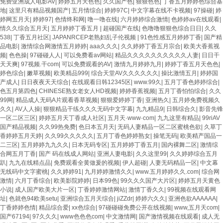
免费亚洲成人电影AV
|
婷婷五月天色色
|
久久国产色
|
狠狠色色
|
丁香五月婷婷色综合基
地
|
这里只有精品视频国产
|
五月情综合
|
婷婷97C
|
中文字幕在线不卡视频
|
97操碰
|
婷
婷网五月天
|
婷婷97
|
色情终和网
|
噜一噜在线
|
六月婷婷综合激情
|
色婷婷av在线观看
|
情久久综合五月天
|
五月婷婷丁香五月
|
超碰国产在线
|
色噜噜狠狠色综合日日
|
久久
538
|
丁香五月社区
|
JAPANRCEP老熟妇乱子伦视频
|
91色性感五月婷婷丁香
|
国产精
品电影
|
激情综合网激情五月婷婷
|
aaa久久久
|
久久婷婷丁香五月宗合
|
欧美大香蕉视
频
|
色色操
|
97碰碰人人
|
可以免费看av网站
|
精品久久久久久久久久久久人妻
|
日日干
天天爽
|
97视频.干com
|
可以免费观看的AV
|
激情九月婷婷九月
|
婷婷丁香五月天色色
|
婷色综合
|
嫩草视频
|
欧美精品999
|
综合天堂AV久久久久久久
|
操比激情五月
|
婷婷国
产成人
|
日日夜夜天天综合
|
在线观看日韩12345区
|
www.99久
|
五月丁香色婷婷综合
|
色五月第四色
|
CHINESE熟女老女人HD视频
|
婷婷香蕉视频
|
五月丁香怕怕综合
|
久久
99网
|
精品成人无码A片观看香草视频
|
狠狠爱婷婷丁香
|
亚洲热久
|
五月婷免费视频久
久久
|
AV人人操
|
狠狠精品干练久久久无码中文字幕
|
九九精品9
|
日韩综合久
|
影音先锋
一区二区三区
|
婷婷五月天丁香成人社区
|
五月天·www·com
|
九九这里有精品
|
99riAV
国产精品视频
|
久久99热免费
|
色日本五月天
|
无码人妻精品一区二区蜜桃色欲
|
久草丁
香婷婷五月天婷
|
久久99久久久久久
|
五月丁香色婷婷熟女
|
操笔无码
|
欧美精产国品一
二三区
|
五月婷婷九九久久
|
日本无码专区
|
五月婷婷丁香五月
|
国内裸舞二区
|
激情综
合网五月丁香
|
国产 码在线成人网站
|
亚洲人妻电影
|
久久这里99
|
久久婷婷综合五月
趴
|
九九在线精点品
|
免费观看全黄做爰的视频
|
伊人超碰
|
人妻无码精品一区
|
中文幕
无线码中文字蜜桃
|
久久婷婷91
|
九月婷婷激情久久
|
www.五月婷婷久久.com
|
综合网
激情
|
六月丁香综合
|
欧美影院婷婷
|
日本99色
|
99久久久国产大片区
|
婷婷五月天黄色
小说
|
成人国产欧美大片一区
|
丁香婷婷激情网站
|
激情丁香久久
|
99视频在线观看网
址
|
色就色94欧美setu
|
亚洲综合五月天综合
|
jiZZdr
|
婷婷六久久
|
亚洲色欲AAAAAA
|
丁香婷婷色情
|
精品综合爱
|
xx色综合
|
97碰碰碰免费公开在线视频
|
www,五月天com
|
国产67194
|
97久久久
|
www色色色com
|
中文激情网
|
国产激情视频在线观看
|
成人无