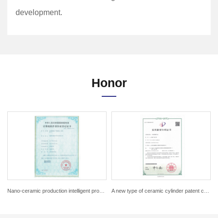
development.
Honor
ystem certificate
Nano-ceramic production intelligent processing system certificate
A new type of ceramic cylinder patent certificate