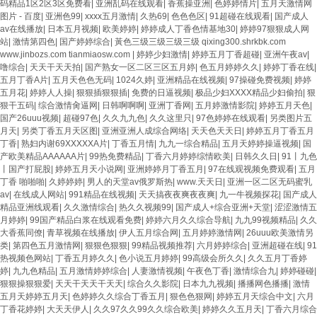
码精品1区2区3区免费看
|
亚洲乱码在线观看
|
香蕉操亚洲
|
色婷婷情片
|
五月天激情网
图片 - 百度
|
亚洲色99
|
xxxx五月激情
|
久热69
|
色色色区
|
91超碰在线观看
|
国产成人
av在线播放
|
日本五月视频
|
欧美婷婷
|
婷婷成人丁香色情基地30
|
婷婷97狠狠成人网
站
|
激情第四色
|
国产婷婷综合
|
黃色三级三级三级三级 qixing300.shrkbk.com
www.jinbozs.com tianmiaosw.com
|
婷婷少妇激情
|
婷婷五月丁香超碰
|
亚洲午夜av
|
噜综合
|
天天干天天拍
|
国产熟女一区二区三区五月婷
|
色五月婷婷久久
|
婷婷丁香在线
|
五月丁香A片
|
五月天色色无码
|
1024久婷
|
亚洲精品在线视频
|
97操碰免费视频
|
婷婷
五月花
|
婷婷人人操
|
狠狠插狠狠插
|
免费的日逼视频
|
极品少妇XXXX精品少妇偷拍
|
狠
狠干五码
|
综合激情肏逼网
|
日韩啊啊啊
|
亚洲丁香网
|
五月婷激情影院
|
婷婷五月天色
|
国产26uuu视频
|
超碰97色
|
久久九九色
|
久久这里只
|
97色婷婷在线观看
|
另类图片五
月天
|
另类丁香五月天区图
|
亚洲亚洲人成综合网络
|
天天色天天日
|
婷婷五月丁香五月
丁香
|
熟妇内谢69XXXXXA片
|
丁香五月情
|
九九一综合精品
|
五月天婷婷操逼视频
|
国
产欧美精品AAAAAA片
|
99热免费精品
|
丁香六月婷婷综情欧美
|
日韩久久日
|
91丨九色
丨国产打屁股
|
婷婷五月天小说网
|
亚洲婷婷月丁香五月
|
97在线观视频免费观看
|
五月
丁香 啪啪啪
|
久婷婷婷
|
男人的天堂av俄罗斯热
|
www.天天日
|
亚洲一区二区无码蜜乳
av
|
在线成人网站
|
991精品在线视频
|
天天搞夜夜爽夜夜爽
|
九一牛视频探花
|
国产成人
精品亚洲线观看
|
久久激情综合
|
热久久视频99
|
国产成人+综合亚洲+天堂
|
涩涩激情五
月婷婷
|
99国产精品白浆在线观看免费
|
婷婷六月久久综合导航
|
九九99视频精品
|
久久
大香蕉同僚
|
青草视频在线播放
|
伊人五月综合网
|
五月婷婷激情网
|
26uuu欧美激情另
类
|
第四色五月激情网
|
狠狠色狠狠
|
99精品视频推荐
|
六月婷婷综合
|
亚洲超碰在线
|
91
热视频色网站
|
丁香五月婷久久
|
色小说五月婷婷
|
99高级会所久久
|
久久五月丁香婷
婷
|
九九色精品
|
五月激情婷婷综合
|
人妻激情视频
|
午夜色丁香
|
激情综合九
|
婷婷碰碰
|
狠狠操狠狠爱
|
天天干天天干天天
|
综合久久影院
|
日本九九视频
|
播播网色播播
|
激情
五月天婷婷五月天
|
色婷婷久久综合丁香五月
|
狠色色狠网
|
婷婷五月天综合中文
|
六月
丁香花婷婷
|
大天天伊人
|
久久97久久99久久综合欧美
|
婷婷久久五月天
|
丁香六月综合