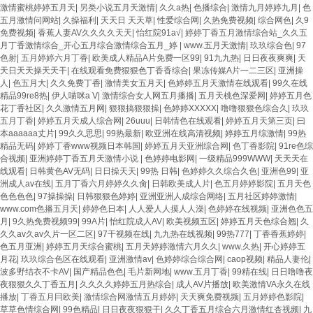
激情蜜桃婷婷五月天
|
另类小说五月天激情
|
久久a热
|
色播综合
|
激情九月婷婷九月
|
色
五月激情问网站
|
久操福利
|
天天日 天天草
|
性爱综合网
|
久热免费视频
|
综合网色
|
久9
免费视频
|
香蕉人妻AV久久久久天天
|
怡红院91a√
|
婷婷丁香五月激情综合站_久久五
月丁香激情综合_开心五月综合激情综合五月_婷
|
www.五月天激情
|
玖玖综合色
|
97
色射
|
五月婷婷六月丁香
|
欧美成人精品A片免费一区99
|
91九九热
|
日日夜夜爽爽
|
天
天日天天操天天干
|
在线观看免费狠狠色丁香香综合
|
果冻传媒A片一二三区
|
亚洲操
人
|
色五月大
|
久久免费丁香
|
激情美女五月天
|
色婷婷五月天激情在线观看
|
99久在线
精品99re8热
|
伊人喵咪a V
|
激情综合女人网五月播播
|
五月天桃色深爱网
|
婷婷五月色
花丁香社区
|
久久激情五月网
|
狠狠搞狠狠操
|
色婷婷XXXXX
|
噜噜狠狠色综合久
|
玖玖
五月丁香
|
婷婷五月天成人综合网
|
26uuu
|
日韩情色在线观看
|
婷婷五月天第三页
|
曰
本aaaaaa丈片
|
99久久思思
|
99热最新
|
欧亚洲在线高清视频
|
婷婷五月综激情
|
99热
精品无码
|
婷婷丁香www视频日本韩国
|
婷婷五月天亚洲综合网
|
色丁香影院
|
91re色综
合视频
|
亚洲婷婷丁香五月天激情小说
|
色婷婷电影网
|
一级精品999WWW
|
天天天在
线观看
|
日韩黄色AV无码
|
日日操天天
|
99热 日韩
|
色婷婷久久综合久色
|
亚洲色99
|
亚
洲成人av在线
|
五月丁香六月婷婷久久肏
|
日韩欧美成人片
|
色五月婷婷影院
|
五月天色
色色色色
|
97操操操
|
日韩狠狠色婷婷
|
亚洲亚洲人成综合网络
|
五月社区婷婷激情
|
www.com色播五月天
|
婷婷色日本
|
人人爱人人摸人人澡
|
色婷婷在线视频
|
亚洲色色五
月
|
9久热免费视频99
|
99A片
|
怡红院成人AV
|
欧美视频五区
|
婷婷五月天色综合翘
|
久
久久av久av久片一区二区
|
97干视频在线
|
九九热在线视频
|
99热777
|
丁香香蕉婷婷
|
色五月亚洲
|
婷婷五月天综合蜜桃
|
五月天婷婷激情六月久久
|
www.久热
|
开心婷婷五
月花
|
玖玖综合色区在线观看
|
亚洲激情av
|
色婷婷综合综合网
|
caop视频
|
精品人妻伦
|
波多野结衣不卡AV
|
国产精品色色
|
毛片新网地
|
www.五月丁香
|
99精在线
|
日日噜噜夜
夜狠狠久久丁香五月
|
久久久久婷婷五月热综合
|
成人AV片播放
|
欧美激情VA永久在线
播放
|
丁香五月冃欧美
|
激情综合网激情五月婷婷
|
天天爽免费视频
|
五月婷婷色影院
|
草草色情综合网
|
99色精品
|
日日夜夜狠狠干
|
久久丁香五月综合六月激情红杏视频
|
九