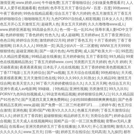
激情亚洲
|
www.婷婷,com
|
牛牛碰免费
|
五月丁香啪啪综合
|
少妇做爰免费视看片
|
人人
草人人爱手机视频看看
|
色情婷
|
色亭亭五月天丁香综合AV - 百度 - 百度
|
99热www.
|
午夜丁香婷婷
|
99热在线精品观看
|
综合五月丁香六月婷婷
|
色五月激情五月丁香五月
婷婷啪啪综合
|
啪啪啪啪五月天
|
九色PORNY自拍成人精彩视频
|
日本女人久久
|
男同
色五月开心五月激情五月
|
超碰男人色
|
美女五月天婷婷
|
久久久噜噜噜www成人
|
www.婷婷亚洲基地
|
99高级会所久久
|
色一情一乱一乱91Av
|
强辱丰满人妻HD中文字
幕
|
色婷婷狠狠
|
丁香色婷婷
|
性色九九
|
成人超碰网
|
五月婷婷av
|
五月丁香亚洲综合
|
色色日韩
|
婷婷综合另类
|
激情婷婷22月间
|
婷婷丁香色五月
|
十月丁香婷婷
|
丁香丁香
激情网
|
日本久久人人
|
99热第一页
|
风流少妇A片一区二区蜜桃
|
WWW.五月天9999
|
狠狠情色
|
超碰亚洲欧美
|
国产一级片色色
|
AV性爱网
|
成人国产欧美大片一区
|
99思思
|
久久精品性爱视频,
|
99精品超在线播放
|
五月婷婷偷拍
|
五月丁香影院
|
99九精品
|
99黄
色在线视频精品熟女
|
丁香五月婷婷www..com
|
另类图片五月天婷婷
|
色六月 婷婷
|
天
天碰夜夜操
|
夜夜夜夜夜操
|
日本乱子人伦在线视频
|
五月丁香婷婷欧美色图视频五月
丁香777电影
|
五月天婷综合
|
国产va视频
|
五月天综合在线观看
|
99热精地址
|
天天模,
夜夜模夜夜爽
|
五月天激情日色在线
|
99久久久99久久91熟女
|
久久精品99
|
激情五月
综合网
|
欧美天堂久久
|
96丁香六月婷婷蜜桃综合久久
|
久久五月天网
|
色综合五月天
|
亚洲午夜成人av电影网
|
99碰碰。
|
9热精品
|
亚洲性视频
|
另类激情五
|
99九九玖玖
|
PORNY九色9l自拍视频成人
|
99这里有精品视频
|
婷婷狠狠综合网入口
|
91久久精品国
产91性色TV
|
国产无遮挡又黄又爽免费网站
|
少妇性BBB搡BBB爽爽爽电影
|
国产色香
蕉精品五夜婷
|
www,超碰
|
国产免费一区二区三州老师F1F1……
|
婷婷午夜
|
色五月综
合激情
|
亚洲色频
|
亚洲V国产V欧美V久久久久久
|
色播五月婷婷
|
丁香五月激情综合
|
91人久
|
婷婷五月丁香四射
|
超碰狠狠操
|
精品婷婷五月天
|
另类综合国产
|
婷婷金品综
合视频
|
五月天成人在线视频网站
|
国精产品一区一区三区免费视频
|
密臀av无码人妻
精品
|
在线看av
|
亚洲另类婷婷五月丁香在线播放
|
久草A片
|
开心五激情网
|
激情久久久
久久久久久久
|
www.五月天
|
日韩一级
|
婷婷五月在线综合
|
无码髙清
|
九九操屄
|
都市