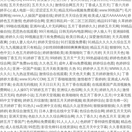
在线
|
五月天色社区
|
五月天久久久
|
激情综合网五月天
|
丁香成人五月天
|
丁香六月婷
婷开心
|
成人电影一区
|
涩涩涩五月天
|
精品无吗va视频免费观看
|
www.99热国产
|
毛片
新网地
|
renre人人操国产超碰在线
|
婷婷五月天综合亚洲
|
欧美成人猛片AAAAAAA
|
婷
婷色五月激情
|
色婷婷综合网
|
亚洲日韩乱码一区二区三区四区
|
精品9197碰
|
久草婷婷
网
|
99啪在线视频
|
亚洲AV成人片无码网站
|
五月丁香婷婷久久
|
婷婷五月天网
|
99精品
偷自拍
|
思思热在线观看
|
99只有精品
|
日韩无码AV电影网站
|
伊人狼人干
|
亚洲操B视
频
|
婷婷久久综
|
99视频这里只有免费精品
|
欧美日韩成人
|
深爱激情四射
|
天天高潮夜
夜爽
|
少妇人妻人伦A片
|
婷婷天堂综合
|
91打屁股免费看
|
91精品久久久久久综合五月
天
|
九九视频这里只有精品
|
少妇性BBB搡BBB爽爽爽视頻
|
精品五月花
|
狠狠99
|
九九
色中文
|
久色五月婷婷综合
|
婷婷激情欧美
|
欧美啪啪9
|
丁香六月婷
|
天天日天天色
|
啪
啪啪丁香五月
|
91婷婷丁香五月
|
99婷婷
|
五月天艹天天
|
99热超碰在线
|
婷婷色色欧美
综合网
|
国产免费av在线
|
久久色五月
|
成年人看Va免费视频
|
婷婷综合色图
|
色婷婷综
合久久
|
亚洲一区国产传媒
|
五月天欧美激情
|
久热 91
|
婷婷伊人五月天
|
WWW.久久久
久久久
|
九九热这里精品
|
激情综合在线观看
|
天天色天天搡
|
五月婷婷激情久久
|
丁香
婷婷大香蕉
|
www.91AV.COM
|
五月丁香啪啪激情
|
激情都市丁香婷婷
|
亚洲成人AV高
清字幕
|
全高清无码视頻
|
天天日日天天
|
五月丁香在线观看
|
在线观看国产高清视频免
费网站
|
人人操97
|
97婷婷五月丁香
|
亚洲综人色综网
|
久久天天
|
婷婷九月久久
|
激情
五月无码
|
色婷婷小说
|
五月婷天堂视频
|
欧美啪啪9
|
色五月丁香伊人五月
|
中文幕无线
码中文字蜜桃
|
婷婷五月综激情
|
激情五月天婷婷视频
|
欧美婷婷综合
|
影音先锋一区
|
五月婷婷丁香
|
91热久
|
va亚洲中文在线
|
精品久久这里热66
|
狠狠操狠狠插
|
久久密臀
婷婷
|
欧美综合激情五月
|
日本人妻伦在线中文字幕
|
色综合色综合网
|
婷婷五月天无码
熟女
|
亚洲天堂热
|
色欲久久久久久综合网综合网
|
久久丁香久久
|
色色五月天 亚洲
|
婷
婷五月丁香国产
|
色色网站免费观看
|
91人人人人人
|
色婷婷丁香特级性爱视频
|
精品色
色
|
成人在线高清
|
99思思
|
影音先锋91在线资源站
|
色五月天中文字幕
|
久久香蕉影院
|