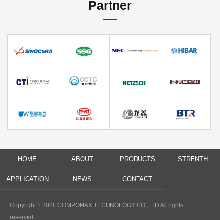
Partner
SINOCERA
SSG
NEC
HIBAR
CTI
CCTC
NETZSCH
MIYOU
Win Laser
BYD
LONGXIN
BTR
HOME
ABOUT
PRODUCTS
STRENTH
APPLICATION
NEWS
CONTACT
Copyright ? 2020 COMPOMAX TECHNOLOGY CO.,LTD All rights
reserved