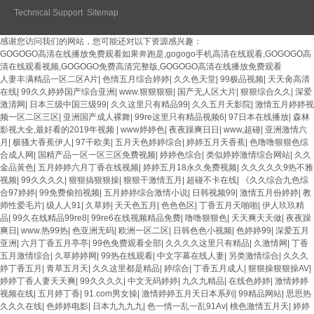
Technical Support
Sitemap
感谢您访问我们的网站，您可能还对以下资源感兴趣：
GOGOGO高清在线播放免费观看如果奔跑是,gogogo手机高清在线观看,GOGOGO高
清在线观看视频,GOGOGO免费高清完整版,GOGOGO高清在线播放免费观看
人妻丰满精品一区二区A片
|
色情五月综合婷婷
|
久久色天堂
|
99极品视频
|
天天肏高清
在线
|
99久久婷婷国产综合亚洲
|
www.狠狠狠狠
|
国产无人区大片
|
狠狠综合久久
|
深爱
激清网
|
日本三级中国三级99
|
久久这里只有精品99
|
久久五月天影院
|
激情五月婷婷视
频一区二区三区
|
亚洲国产成人裸舞
|
99re这里只有精品视频6
|
97日本在线播放
|
森林
影视大全,最好看的2019年视频
|
www婷婷色
|
夜夜躁爽日日
|
www,超碰
|
亚洲激情六
月
|
极骚大香蕉伊人
|
97干欧美
|
五月天色婷婷综合
|
婷婷五月天香蕉
|
色噜噜狠狠色综
合成人网
|
国精产品一区一区三区免费视频
|
婷婷色综合
|
类似婷婷激情综合网站
|
久久
金品黃色
|
五月婷婷六月丁香在线视频
|
婷婷五月18永久免费视频
|
久久久久久9热不雅
视频
|
99久久久久
|
狠狠搞狠狠操
|
狠狠干激情五月
|
超碰不卡在线
|
《久久综合九色综
合97婷婷
|
99免费偷拍视频
|
五月婷婷综合激情小说
|
日韩视频99
|
激情五月份婷婷
|
教
师性爱毛片
|
级人人91
|
久草婷
|
天天色五月
|
色色色区
|
丁香五月天啪啪
|
伊人玖玖精
品
|
99久在线精品99re8
|
99re6在线视频精品免费
|
噜噜狠狠色
|
天天爽天天做
|
夜夜躁
爽日
|
www.热99热
|
色亚洲无码
|
欧洲一区二区
|
日韩色色小视频
|
色婷婷99
|
深爱五月
亚洲
|
六月丁香五月亭亭
|
99色免费观看全部
|
久久久久这里只有精品
|
久激情网
|
丁香
五月激情综合
|
久草婷婷网
|
99热在线观看
|
中文字幕在线人妻
|
另类激情综合
|
久久久
婷丁香五月
|
青草五月天
|
久久这里都是精品
|
婷综合
|
丁香五月成人
|
狠狠操狠狠操AV
|
婷婷丁香人妻天天爽
|
99久久久久
|
中文无码婷婷
|
九久九精品
|
在线色婷婷
|
激情婷婷
视频在线
|
五月婷丁香
|
91.com男女操
|
激情婷婷五月天日本系列
|
99精品网站
|
思思热
久久久在线
|
色婷婷电影
|
日本九九九九
|
色一情一乱一乱91Av
|
桃色激情五月天
|
婷婷