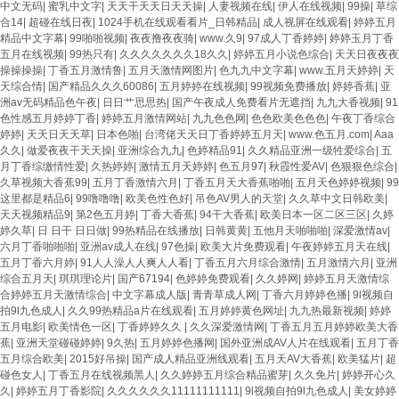
中文无码
|
蜜乳中文字
|
天天干天天日天天操
|
人妻视频在线
|
伊人在线视频
|
99操
|
草综
合14
|
超碰在线日夜
|
1024手机在线观看看片_日韩精品
|
成人视屏在线观看
|
婷婷五月
精品中文字幕
|
99啪啪视频
|
夜夜撸夜夜骑
|
www.久9
|
97成人丁香婷婷
|
婷婷玉月丁香
五月在线视频
|
99热只有
|
久久久久久久久18久久
|
婷婷五月小说色综合
|
天天日夜夜夜
操操操操
|
丁香五月激情鲁
|
五月天激情网图片
|
色九九中文字幕
|
www.五月天婷婷
|
天
天综合情
|
国产精品久久久60086
|
五月婷婷在线视频
|
99视频免费播放
|
婷婷香蕉
|
亚
洲av无码精品色午夜
|
日日艹思思热
|
国产午夜成人免费看片无遮挡
|
九九大香视频
|
91
色性感五月婷婷丁香
|
婷婷五月激情网站
|
九九色色网
|
色色欧美色色色
|
午夜丁香综合
婷婷
|
天天日天天草
|
日本色啪
|
台湾佬天天日丁香婷婷五月天
|
www.色五月.com
|
Aaa
久久
|
做爱夜夜干天天操
|
亚洲综合九九
|
色婷精品91
|
久久精品亚洲一级牲爱综合
|
五
月丁香综缴情性爱
|
久热婷婷
|
激情五月天婷婷
|
色五月97
|
秋霞性爱AV
|
色狠狠色综合
|
久草视频大香蕉99
|
五月丁香激情六月
|
丁香五月天大香蕉啪啪
|
五月天色婷婷视频
|
99
这里都是精品6
|
99噜噜噜
|
欧美色性色好
|
吊色AV男人的天堂
|
久久草中文日韩欧美
|
天天视频精品9
|
第2色五月婷
|
丁香大香蕉
|
94干大香蕉
|
欧美日本一区二区三区
|
久婷
婷久草
|
日 日干 日日做
|
99热精品在线播放
|
日韩黄黄
|
五他月天啪啪啪
|
深爱激情av
|
六月丁香啪啪啪
|
亚洲av成人在线
|
97色操
|
欧美大片免费观看
|
午夜婷婷五月天在线
|
五月丁香六月婷
|
91人人澡人人爽人人看
|
丁香五月六月综合激情
|
五月激情六月
|
亚洲
综合五月天
|
琪琪理论片
|
国产67194
|
色婷婷免费观看
|
久久婷网
|
婷婷五月天激情综
合婷婷五月天激情综合
|
中文字幕成人版
|
青青草成人网
|
丁香六月婷婷色播
|
9l视频自
拍9l九色成人
|
久久99热精品a片在线观看
|
五月婷婷黄色网址
|
九九热最新视频
|
婷婷
五月电影
|
欧美情色一区
|
丁香婷婷久久
|
久久深爱激情网
|
丁香五月五月婷婷欧美大香
蕉
|
亚洲天堂碰碰婷婷
|
9久热
|
五月婷婷色播网
|
国外亚洲成AV人片在线观看
|
五月丁香
五月综合欧美
|
2015好吊操
|
国产成人精品亚洲线观看
|
五月天AV大香蕉
|
欧美猛片
|
超
碰色女人
|
丁香五月在线视频黑人
|
久久婷婷五月综合精品蜜芽
|
久久免片
|
婷婷开心久
久
|
婷婷五月丁香影院
|
久久久久久久11111111111
|
9l视频自拍9l九色成人
|
美女婷婷