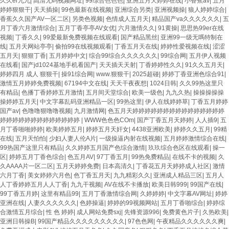
久久er九九
|
高清无码视频网址
|
99综合色色色
|
亚洲五月天婷婷在线
|
小香蕉av
|
五月
婷婷狠狠干
|
天天插操
|
99色最新在线视频
|
亚洲综合另类
|
亚洲视频操
|
狼人婷婷综合
|
香蕉久久国产AV一区二区
|
另类色视频
|
色情成人五月天
|
精品国产va久久久久久久
|
五
月丁香六月激情综合
|
五月丁香亭亭AV女优
|
六月激情久久
|
91黄操
|
思思热99er在线
视频
|
丁香久久
|
99爱最新免费视频在线观看
|
国产精品黑丝
|
亚洲99一级无嗎特制在
线
|
五月天网站亭亭
|
偷拍99在线视频观看
|
丁香五月天在线
|
婷婷性爱视频在线
|
涩涩
五月天
|
狠狠丁香
|
五月婷婷中文
|
综合99综合久久久久久久
|
99综合网
|
五月伊人视频
在线看
|
国产jd1024基地手机看国产
|
天天插天天射
|
丁香婷婷性久久
|
91久久五月天
|
婷婷四月 成人 狠狠干
|
操91综合网
|
www.狠狠干
|
2025超碰
|
婷婷丁香亚洲色综合91
|
激情五月婷婷免费视频
|
67194中文在线
|
天天干夜夜想
|
1024日韩
|
久久99热这里只
有精品
|
色播丁香婷婷五月激情
|
五月间天堂综合
|
欧美一级色
|
九九久热
|
操操操操操
操婷婷五月天
|
中文字幕乱码亚洲精品一区
|
99热这里
|
伊人在线婷婷草
|
丁香五月婷婷
国产av
|
色噜噜狠噜噜视频
|
九月激情网
|
色五月天婷婷婷婷婷婷婷婷婷婷婷婷婷婷婷
婷婷婷婷婷婷婷婷婷婷婷婷婷
|
WWW色色色COm
|
国产丁香五月天婷婷
|
人人插9
|
五
月丁香啪啪婷婷
|
欧美婷婷五月
|
婷婷五月天奸女
|
4438亚洲欧美
|
婷婷久久五月
|
99精
在线
|
五月天怕怕
|
少妇人妻人伦A片
|
一级操逼内射在线视频
|
五月婷婷激情综合在线
|
99热国产这里只有精品
|
久久婷婷五月国产色综合激情
|
玖玖综合色区在线观看
|
操一
区
|
婷婷五月丁香色综合
|
色五月AV
|
97丁香五月
|
99热免费精品
|
在线不卡的视频
|
久
久AAAA片一区二区
|
五月天婷婷免费
|
日本高清久
|
丁香花五月天婷婷成人社区
|
激情
六月丁香
|
美女婷婷六月色
|
色丁香五月天
|
九九精彩久久
|
亚洲成人精品三区
|
五月人
人丁香婷婷五月人人丁香
|
九九干视频
|
AV在线不卡播放
|
欧美日韩999
|
99国产在线
|
99丁香五月婷
|
这里有精品99
|
五月丁香激情综合网
|
久婷婷婷
|
中文字幕AV网址
|
婷婷
亚洲在线
|
人妻久久久久久久
|
色婷操逼
|
婷婷的99视频网站
|
五月丁香啪综合
|
婷婷综
合激情五月综合
|
性 色 婷婷
|
成人网站免费sxj
|
先锋资源996
|
免费黄色片子
|
久热欧美
|
亚洲日韩操B
|
99国产精品久久久久久久久久久
|
97色色网
|
午夜精品久久久久久久爽
|