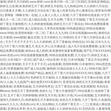
激情
|
婷婷天天日婷婷
|
www.婷婷.com
|
欧美日韩一区二区三区四区
|
亚洲色亚洲精品
|
婷婷五点亚洲
|
欧美婷婷五月丁香
|
婷婷五月影院
|
九九热精品99
|
久久婷婷六月综合
|
日日夜夜天天爽
|
久久婷婷五月综合色丁香
|
成人性爱无码
|
开心激情综合
|
那里有AV网
址
|
梁铮版《蜘蛛女侠》在线
|
人人舔人人色人人高潮
|
六月丁香婷婷在线波多
|
中文字
幕久久一区二区三区
|
成人精品在线
|
五月天合网
|
丁香五月天啪啪
|
丁香五月自拍
|
婷
婷丁香五月激情图片
|
久久婷婷激情视频
|
婷婷五月六月丁香综合
|
99re热免费观看视
频精品
|
超碰1999
|
成人在线综合
|
久草热在线视频
|
99热都是精品
|
99热在线播放
|
www.99热
|
欧美情色电影一区二区
|
丁香久久九九99
|
日本在线视频www色
|
激情综合
五月激情
|
www狠狠
|
极品另类
|
五月天婷婷久久
|
99热66
|
五月丁香六月婷综合成人综
合
|
天天干天天干天天干
|
久久久婷婷婷
|
五月丁香偷拍
|
99色综合
|
9久操
|
日本九九九
九
|
5月丁香六月情
|
播五月,色五月,开心五月播放器
|
成人毛片在线免费观看
|
这里只有
精品免费在线视频
|
操你av
|
成人婷婷
|
欧美激情性做爰免费视频
|
国产乱子轮XXX农村
|
www.色色com
|
99在线观看视频免费
|
99热在线观看免费
|
久久综合干
|
婷婷五月成人
社区
|
日本3级片一区2区
|
国产成人+综合亚洲+天堂
|
日本VA视频
|
丁香五月综合网亚
洲综合欧美狠狠
|
天天干天天干天天
|
a在线观看
|
色情终和网
|
日本激情91
|
99re思思热
这里
|
性爱视频99
|
国产成人综合网
|
激情婷
|
91精品丝袜久久久久久
|
99热中国
|
国产
真人做爰视频免费
|
热99国产精品
|
激情五月丁香六月综合AVXXXX
|
99久视频
|
六月丁
香成人
|
久久久精品AV
|
色婷婷五月天偷拍
|
久久视频在线视频
|
中文字幕av在线
|
亚洲
AV人人操
|
九九热国产
|
疯狂做受XXXX高潮A片
|
亚洲旡码
|
婷婷五月天无码视频
|
夜夜
操夜夜操
|
亚洲黄色操逼
|
五月婷婷色男女
|
五月丁香综合在线
|
色亚洲激情
|
色色综合
网www
|
色情五月丁香婷婷网
|
色婷久九
|
丁香六月激情国产
|
99在线看片
|
色婷婷丁香
五月
|
五月丁香六月婷婷啪啪
|
婷婷五月天色
|
亚洲六月色
|
91se在线视频
|
五月婷婷色
|
激情九月婷婷九月
|
婷婷激情五月天激情在线
|
色色五月天激情
|
六月丁香停
|
久色激情
|
www久久久久
|
色色色com
|
伊人综合网站
|
久久婷婷丁香五月一二三
|
亚洲成人网在线
观看
|
亚洲综合草草
|
色九月
|
超碰成人电影
|
久久婷婷色综合
|
91无码高清
|
人妻激情视