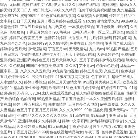
综合
|
无码橾
|
超碰在线中文字幕
|
伊人五月久久
|
99爱在线视频
|
超碰99热
|
超碰a女人
的天堂
|
天天日日人
|
欧日韩成人
|
99久久久精品
|
任你干嘛免费视频播放
|
九九精品视
频免费在线
|
蜜臀99精品
|
99色在线观看视频者
|
久草视频大香蕉99
|
婷婷五月精品中
文字幕
|
日日干天天爽
|
五月丁香五月婷婷在线观看
|
91久女
|
激情文学久久
|
99热99色
|
天堂色婷婷
|
丁香五月天偷拍
|
九九热黄色
|
一本狠婷婷综合
|
五月色欧洲
|
操碰97
|
久去
色色
|
色狠狠色
|
丁香五月婷综合
|
9久热视频
|
日韩无码人妻一区二区三区综合
|
99综合
视频
|
婷婷开心深爱五月天
|
激情四射婷婷
|
大香蕉久艹
|
九月婷婷激情
|
日韩啪啪网
|
九
九色综合九九色
|
超级碰碰99
|
久久99性爱
|
免费在线a
|
综合网啪
|
亚洲国产成人综合
|
婷婷综合五月天
|
激情涩涩网
|
丁香五月av
|
天天激情站
|
九九热av
|
99热国产精品
|
五月
丁香日本片
|
少妇性按摩无码中文A片
|
五月天丁香综合在线
|
大香蕉婷婷色
|
免费啪啪
亚州视频
|
亚洲国产婷婷色五月
|
五月天婷婷久久
|
五月丁香婷婷激情在线视频
|
婷婷六
久久
|
久色视频
|
99国产小视频免费观看
|
久久97
|
艾小青av
|
色偷偷色婷婷
|
乱精品一
区字幕二区
|
久久久久久五月天
|
99免费偷拍视频
|
婷婷五月色天
|
久色五月
|
色婷视频
|
五月婷婷激情久久
|
另类五月婷婷
|
91狼友视频网页更新
|
色丁香五月
|
超碰在线成人
|
人妻激情久久
|
婷婷丁香综合
|
婷婷五月天激情文学
|
ay2区
|
另类视频五月天
|
欧美在线
视频99
|
精品欧美性爱超级爽
|
欧美精品18
|
色播五月婷婷综合
|
97婷婷五月丁香
|
91超
级碰碰碰
|
无码 色
|
67194成I人在线观看线路1
|
成人精品视频99在线观看免费
|
热的国
产,热的综合,热的有码
|
99热亚洲精品
|
丁香五月色欲
|
一本久久亚洲五月婷婷
|
激情中
文在线
|
婷婷丁香五月综合网
|
啪啪激情网
|
五月停亭久久电影
|
av在线资源
|
久久久久
人妻精品
|
色五月丁香五月五月婷婷
|
久久久久9999
|
99热国品免费
|
亚洲无码yw
|
日日
操日日射
|
亚洲精品久久久久久久久久吃药
|
91凹凸在线
|
99精品97
|
亚洲日日日
|
五月
天激情AV
|
亚洲婷婷婷
|
久久婷婷伊人
|
婷婷中文字幕网
|
激情婷婷狠狠干综合
|
久久这
里有精品
|
久久婷婷成人视频
|
91无码视频
|
丁香婷婷基地
|
性生活视频98791
|
亚洲色
色图片
|
丁香五月亚洲AV
|
99黄色在线视频精品熟女
|
午夜丁香
|
色停停香蕉视频
|
五月
天开心成人网
|
26UUU
|
夜夜爱伊人
|
五月婷丁香久久综合
|
人妻日日日
|
99热官网精品