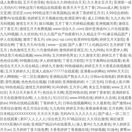
成人免费在线
|
五月天色导航
|
色综合久久88色综合天天
|
久久美女五月天
|
亚洲第一成
人无码A片
|
99热这里只有精品在线观看
|
欧美天天干五月丁香
|
26uuu成人网
|
在线中
文亚洲
|
涩涩涩,com
|
999热这里只有美国精品
|
欧美丁香婷婷五月天
|
久99综合婷婷
|
蜜臀AV在线观看
|
色婷婷五月天视频在线
|
欧洲亚洲午夜
|
成人日韩欧美
|
九九久热
|
99
无码视频
|
激情五月天天
|
操日视频
|
五月丁香六月婷精品视频
|
亚洲视频另类
|
激情五
月丁香五月
|
激情五月天免费视频
|
www.综合久久.com
|
国外亚洲成AV人片在线观看
|
九九99视频
|
久久丝丝热
|
91久久国产自产拍夜夜91久久精品文字>91麻豆精品国产
|
伊人在线视频
|
激情丁香五月
|
site:picc-up.com
|
欧美WW在线网
|
婷婷五月天影院
|
香
蕉综合网
|
丁香五月天AV在线
|
www一起操
|
国产人妻777人伦精品HD
|
五月婷婷丁香
五月
|
色色激情五月天
|
六月激情婷婷
|
激情婷婷亚洲五月
|
九九99热
|
玖玖爱伊人网
|
99这里只有精品视频
|
www,99热
|
五月婷婷色男女
|
久久激情天堂
|
婷婷五月丁香基
|
色
色色综合网
|
99视频在线
|
伊人婷婷激情
|
丁香五月影院
|
中文字幕网站在线观看
|
欧美
色综合天天久久综合精品
|
婷婷九月激情
|
99热碰碰热
|
婷婷五月天大香蕉在线视频观
看
|
五月天婷婷久久
|
亚洲人成色A777777在线观看
|
亚洲看av的网站
|
WWW.天天日
|
伊人网啪啪
|
一区二区乱视频码
|
亚洲精品国产熟女久久久
|
日韩av在线电影
|
婷婷基地
爱
|
密乳视频
|
色色色综合视频
|
日夜操B
|
亚洲狠狠婷婷
|
十二区无码
|
日韩成人影片网
站
|
99热色精品
|
激情五月婷婷网
|
91AV婷婷
|
五月开心网
|
美女五月狠狠
|
www.五月天
社区
|
天天日天天操天天干
|
色综合天天网
|
思思99热在线
|
婷婷丁香射射
|
亚洲婷婷五
月天在线激情综合网
|
人人综合久
|
91日日日
|
www.99热在线
|
婷婷久久在线
|
在线观看
的av
|
99热在线精品观看
|
丁香婷婷九月
|
日韩在线视频网站
|
久久最新色
|
国产激情av
|
另类综合激情
|
色五月综合在线
|
九九色99
|
婷婷五月色
|
夜夜操夜夜操
|
五月色网
|
无码
日本精品XXXXXXXXX
|
天天日天天舔
|
无码AV久久久久久久久
|
国产成人一区二区三
区在线观看
|
新97人人上人人
|
综合色五月
|
97精品综合
|
久久综合激情
|
疯狂做受
XXXX高潮A片动画
|
亚洲国产精品VA在线看黑人
|
操人妻AV
|
九九色黄色
|
伊人婷婷五
月天av
|
五月婷婷丁香大陆免费
|
大香蕉婷婷丁香视频在线
|
99操视频
|
91操色
|
蜜臀av