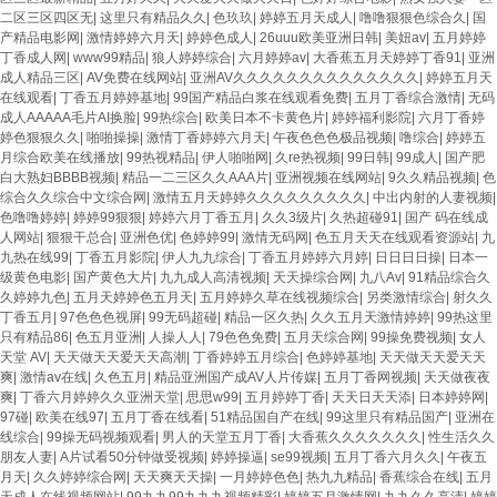
二区三区四区无
|
这里只有精品久久
|
色玖玖
|
婷婷五月天成人
|
噜噜狠狠色综合久
|
国
产精品电影网
|
激情婷婷六月天
|
婷婷色成人
|
26uuu欧美亚洲日韩
|
美妞av
|
五月婷婷
丁香成人网
|
www99精品
|
狼人婷婷综合
|
六月婷婷av
|
大香蕉五月天婷婷丁香91
|
亚洲
成人精品三区
|
AV免费在线网站
|
亚洲AV久久久久久久久久久久久久久久
|
婷婷五月天
在线观看
|
丁香五月婷婷基地
|
99国产精品白浆在线观看免费
|
五月丁香综合激情
|
无码
成人AAAAA毛片AI换脸
|
99热综合
|
欧美日本不卡黄色片
|
婷婷福利影院
|
六月丁香婷
婷色狠狠久久
|
啪啪操操
|
激情丁香婷婷六月天
|
午夜色色色极品视频
|
噜综合
|
婷婷五
月综合欧美在线播放
|
99热视精品
|
伊人啪啪网
|
久re热视频
|
99日韩
|
99成人
|
国产肥
白大熟妇BBBB视频
|
精品一二三区久久AAA片
|
亚洲视频在线网站
|
9久久精品视频
|
色
综合久久综合中文综合网
|
激情五月天婷婷久久久久久久久久久
|
中出内射的人妻视频
|
色噜噜婷婷
|
婷婷99狠狠
|
婷婷六月丁香五月
|
久久3级片
|
久热超碰91
|
国产 码在线成
人网站
|
狠狠干总合
|
亚洲色优
|
色婷婷99
|
激情无码网
|
色五月天天在线观看资源站
|
九
九热在线99
|
丁香五月影院
|
伊人九九综合
|
丁香五月婷婷六月婷
|
日日日日操
|
日本一
级黄色电影
|
国产黄色大片
|
九九成人高清视频
|
天天操综合网
|
九八Av
|
91精品综合久
久婷婷九色
|
五月天婷婷色五月天
|
五月婷婷久草在线视频综合
|
另类激情综合
|
射久久
丁香五月
|
97色色色视屏
|
99无码超碰
|
精品一区久热
|
久久五月天激情婷婷
|
99热这里
只有精品86
|
色五月亚洲
|
人操人人
|
79色色免费
|
五月天综合网
|
99操免费视频
|
女人
天堂 AV
|
天天做天天爱天天高潮
|
丁香婷婷五月综合
|
色婷婷基地
|
天天做天天爱天天
爽
|
激情av在线
|
久色五月
|
精品亚洲国产成AV人片传媒
|
五月丁香网视频
|
天天做夜夜
爽
|
丁香六月婷婷久久亚洲天堂
|
思思w99
|
五月婷婷丁香
|
天天日天天添
|
日本婷婷网
|
97碰
|
欧美在线97
|
五月丁香在线看
|
51精品国自产在线
|
99这里只有精品国产
|
亚洲在
线综合
|
99操无码视频观看
|
男人的天堂五月丁香
|
大香蕉久久久久久久久
|
性生活久久
朋友人妻
|
A片试看50分钟做受视频
|
婷婷操逼
|
se99视频
|
五月丁香六月久久
|
午夜五
月天
|
久久婷婷综合网
|
天天爽天天操
|
一月婷婷色色
|
热九九精品
|
香蕉综合在线
|
五月