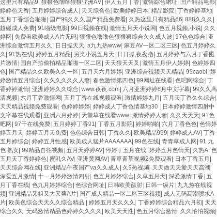
这里只有精品9
|
狠狠色噜噜狠狠亚洲A∨
|
伊人五月丁香
|
激情綜合網址
|
国产精品电影
|
婷婷色天香
|
五月婷婷综合成人
|
天天综合色
|
欧美婷婷日本
|
精品影院
|
丁香婷婷基地
|
五月丁香综合啪啪
|
国产99久久久国产精品免费看
|
久热这里只有精品66
|
888久久久
|
超碰成人免费
|
91啪级电影
|
99日视频在线
|
激情五月天小说网
|
色五月视频,小说
|
久久
婷网
|
免费看欧美成人A片无码
|
狠狠色噜噜色狠狠狠综合久久成人波
|
97色色综合
|
亚
洲综合激情五月久久
|
日日操天天
|
a九九热www
|
麻豆AV一区二区三区
|
色五月婷婷久
久
|
91热在线
|
婷婷五月精品
|
另类小说五月天
|
日日操,夜夜撸
|
五月婷婷与六月丁香图
片激情
|
国自产拍偷拍精品啪啪一区二区
|
天天狠天天叉
|
激情五月伊人婷婷
|
色婷婷四
色
|
国产精品久久欧美久久一区
|
五月天六月婷婷
|
亚洲综合视频天天精品
|
99caobi
|
婷
婷激情五月综合
|
久久久久久久人妻
|
春色激情第四色
|
99网址在线看
|
色吧网综合
|
丁
香婷婷激情
|
亚洲婷婷久久综合
|
www.夜夜.com
|
六月亚洲婷婷6月中文字幕
|
99久久高
清视频
|
六月丁香激情网
|
五月丁香在线视频观看
|
激情婷婷九月
|
五月天丁香久久综合
|
天天精品视频免费观看
|
色婷婷婷婷
|
婷婷成人丁香色情基地30
|
日本婷婷激情四射中
文字幕在线观看
|
亚洲六月婷婷
|
天堂草在线看www
|
激情婷婷人妻
|
久久天天天
|
91色
吧网
|
97干在线免费
|
五月婷婷丁香91
|
丁香五月影院
|
婷婷啪啪
|
六月丁香色色
|
色情婷
婷五月天
|
婷婷五月天免费
|
色色综合日韩
|
丁香久久
|
欧美精品999
|
婷婷成人AV
|
丁香
五月婷综合
|
婷婷五月性感
|
欧美成人猛片AAAAAAA
|
99色在线
|
青青草成人网
|
91 九
色 熟女
|
99精品自拍视频
|
五月天婷婷AV
|
停婷丁五月在线
|
婷婷五月色情天
|
久热A
|
色
五月天丁香婷婷色
|
蜜乳久AV
|
亚洲黄网AV
|
青草青草视频2免费观看
|
日本丁香五月
|
天天综合网在线
|
亚洲精品午夜国产va久久成人
|
久9热视频
|
天天做天天爱天天高潮
|
深爱五月激情
|
十一月婷婷激情四射
|
色五月婷婷综合
|
久草五月天
|
深爱激情丁香
|
五
月丁香在线
|
色九月婷婷综合
|
色综合网址
|
日韩欧美颜射
|
日韩一级片
|
九九热在线视
频
|
亚洲精品又粗又大又爽A片
|
国产成人精品一区二区三区视频
|
成人无码髙潮喷水A
片
|
欧美色综合天天久久综合精品
|
婷婷五月天久久久
|
丁香婷婷综合精品六月初
|
天天
综合久久
|
无码激情精品色婷婷久久久久
|
欧美天天性
|
色五月综合激情
|
久久怕怕视频
|