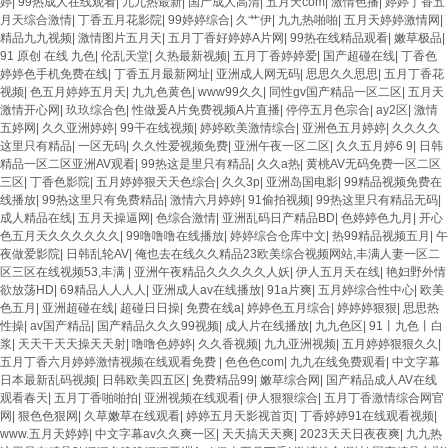
婷
|
99热成人在线观看
|
九九热最新
|
国产成人高清
|
五月天com
|
激情色播
|
婷婷丁香五
月天综合激情
|
丁香五月花影院
|
99婷婷综合
|
久艹伊
|
九九热啪啪
|
五月天婷婷激情网
|
精品九九视频
|
激情图片五月天
|
五月丁香好婷婷A片网
|
99热在线精品观看
|
嫩草极品
|
91 原创 在线 九色
|
伦乱天堂
|
久热最新视频
|
五月丁香婷婷爱
|
国产超碰在线
|
丁香色
婷婷色手机免费在线
|
丁香五月最新网址
|
亚洲成人网无码
|
思思久久思思
|
五月丁香花
视频
|
色五月婷婷五月天
|
九九色黄色
|
www99久久
|
同性gv国产精品一区二区
|
五月天
激情开心网
|
玖玖综合色
|
性做爰A片免费视频A片直播
|
停停五月色宗合
|
ay2区
|
激情
五婷网
|
久久亚洲婷婷
|
99干在线视频
|
婷婷欧美激情综合
|
亚洲色五月婷婷
|
久久久久
这里只有精品
|
一区无码
|
久久性爱视频免费
|
亚洲午夜一区二区
|
久久五月婷6 9
|
日韩
精品一区二区亚洲AV观看
|
99热这是里只有精品
|
久久a热
|
黄桃AV无码免费一区二区
三区
|
丁香色影院
|
五月婷婷狠天天色综合
|
久久3p
|
亚洲岛国电影
|
99精品视频免费在
线播放
|
99热这里只有免费精品
|
激情六月婷婷
|
91偷拍视频
|
99热这里只有精品无码
|
成人精品在线
|
五月天操逼网
|
色综合激情
|
亚洲乱码日产精品BD
|
色婷婷色九月
|
开心
色五月天久久久久久久
|
99噜噜噜在线播放
|
婷婷综合仓库中文
|
热99精品视频五月
|
午
夜做爱影院
|
日韩乱轮AV
|
俺也去在线久久精品23欧美综合视频网站,丰满人妻一区二
区三区在线视频53,丰满
|
亚洲午夜精品久久久久久人妖
|
伊人五月天在线
|
艳妇野外情
欲放荡HD
|
69精品人人人人
|
亚洲成人av在线播放
|
91a片爽
|
五月婷综合性中心
|
欧美
色五月
|
亚洲超碰在线
|
超碰日日操
|
免费在线a
|
婷婷色五月综合
|
婷婷婷狠狠
|
思思热
性操
|
av国产精品
|
国产精品久久久99视频
|
成人片在线播放
|
九九色区
|
91丨九色丨白
浆
|
天天干天天操天天射
|
噜噜色婷婷
|
久久香视频
|
九九亚洲视频
|
五月婷婷狠狠久久
|
五月丁香六月婷婷激情视频在线观看免费
|
色色色com
|
九九在线免费观看
|
中文字幕
日本最新乱码视频
|
日韩欧美四五区
|
免费精品99
|
嫩草综合网
|
国产精品成人AV在线
观看春天
|
五月丁香啪啪拍
|
亚洲视频在线观看
|
伊人狠狠综合
|
五月丁香激情综合网官
网
|
狠色色狠网
|
久草嫩草在线观看
|
婷婷五月天影视首页
|
丁香婷婷91在线观看视频
|
www.五月天婷婷
|
中文字幕av久久爽一区
|
天天搞天天爽
|
2023天天日夜夜爽
|
九九热