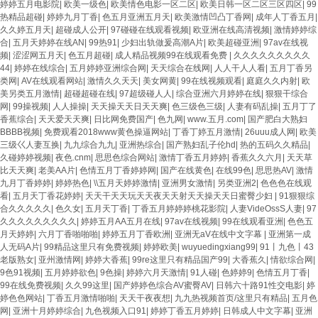
婷婷五月电影院
|
欧美一级色
|
欧美情色电影一区二区
|
欧美日韩一区二区三区四区
|
99
热精品超碰
|
婷婷九月丁香
|
色五月亚洲五月天
|
欧美激情凹凸丁香网
|
成年人丁香五月
|
久久婷五月天
|
超碰成人公开
|
97碰碰在线观看视频
|
欧亚洲在线高清视频
|
激情婷婷综
合
|
五月天婷婷在线AN
|
99热91
|
少妇出轨做爰高潮A片
|
欧美超碰亚洲
|
97av在线视
频
|
涩涩网五月天
|
色五月超碰
|
成人精品视频99在线观看免费
|
久久久久久久久久久
44
|
婷婷在线综合
|
五月婷婷亚洲综合网
|
天天综合在线网
|
人人干人人看
|
五月丁香另
类网
|
AV在线观看网站
|
激情久久天天
|
美女网黄
|
99在线视频观看
|
庭庭久久内射
|
欧
美另类五月激情
|
超碰超碰在线
|
97超级碰人人
|
综合亚洲六月婷婷在线
|
狠狠干综合
网
|
99操视频
|
人人操操
|
天天操天天日天天爽
|
色三级色三级
|
人妻有码乱操
|
五月丁了
香蕉综合
|
天天爱天天爽
|
日比网免费国产
|
色九网
|
www.五月.com
|
国产肥白大熟妇
BBBB视频
|
免费观看2018www黄色操逼网站
|
丁香丁婷五月激情
|
26uuu成人网
|
欧美
三级巜人妻互换
|
九九综合九九
|
亚洲热综合
|
国产熟妇乱子伦hd
|
热的五码久久精品
|
久碰婷婷视频
|
夜色.cnm
|
思思色综合网站
|
激情丁香五月婷婷
|
香蕉久久六月
|
天天草
比天天爽
|
老美AA片
|
色情五月丁香婷婷网
|
国产在线黄色
|
在线99色
|
思思热AV
|
激情
九月丁香婷婷
|
婷婷热色
|
\\五月天婷婷激情
|
亚洲男女激情
|
另类亚洲2
|
色色色在线观
看
|
五月天丁香花婷婷
|
天天干天天玩天天夜天天射天天操天天日蜜臀少妇
|
91狠狠综
合久久久久久
|
色久女
|
五月天丁香
|
丁香五月婷婷婷桃花影院
|
人妻VideOssS人妻
|
97
久久久久久久久久久
|
婷婷五月AA五月在线
|
97av在线视频
|
99在线观看亚洲
|
色色五
月天婷婷
|
六月丁香啪啪啪
|
婷婷五月丁香欧洲
|
亚洲无aV在线中文字幕
|
亚洲第一成
人无码A片
|
99精品这里只有免费视频
|
婷婷欧美
|
wuyuedingxiang99
|
91丨九色丨43
老版熟女
|
亚州激情网
|
婷婷大香蕉
|
99re这里只有精品国产99
|
大香蕉久
|
情欲综合网
|
9色91视频
|
五月婷婷欲色
|
9色操
|
婷婷六月天激情
|
91人碰
|
色婷婷9
|
色情五月丁香
|
99在线免费视频
|
久久99这里
|
国产婷婷色综合AV蜜臀AV
|
日韩六十路91性交电影
|
婷
婷色色网站
|
丁香五月激情啪啪
|
天天干夜夜想
|
九九热视频首页/这里只有精品
|
五月色
网
|
亚洲十月婷婷综合
|
九色视频入口91
|
婷婷丁香五月婷婷
|
日韩成人中文字幕
|
亚洲