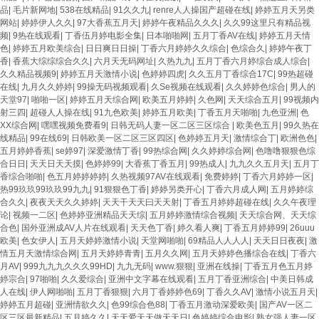
品
|
毛片新网地
|
538在线精品
|
91久久九
|
renre人人操国产超碰在线
|
婷婷五月天另类
网站
|
婷婷伊人久久
|
97大香蕉五月天
|
婷婷午夜精品久久久
|
久久99这里只有精品视
频
|
9热在线观看
|
丁香伍月婷电影全集
|
日本啪啪网
|
五月丁香AV在线
|
婷婷五月天情
色
|
婷婷五月欧美综合
|
日日爽日日操
|
丁香六月婷婷久久综合
|
色综合久
|
婷婷午夜丁
香
|
香蕉大综综综合久久
|
六月天无码网址
|
久热九九
|
五月丁香六月婷综合成人综合
|
久久精品视频9
|
婷婷五月天激情小说
|
色婷婷四虎
|
久久五月丁香综合17C
|
99热超碰
在线
|
九月久久婷婷
|
99操无码视频观看
|
久Se视频在线观看
|
久久婷婷色综合
|
男人的
天堂97
|
啪啪一区
|
婷婷五月天综合网
|
欧美五月婷婷
|
久色网
|
天天综合五月
|
99视频内
射三四
|
超碰人人操在线
|
91九色欧美
|
婷婷五月欧美
|
丁香五月天啪啪
|
九色亚洲
|
色
XX综合网
|
嘿嘿视频免费看9
|
日韩无码人妻一区二区三区综合
|
欧美色五月
|
99久热在
线精品
|
99在线69
|
日韩欧美一区二区三区四区
|
色婷婷五月天
|
激情综合丁
|
欧洲色色
|
五月婷婷香蕉
|
se婷97
|
深爱激情丁香
|
99热综合网
|
久久婷婷综合网
|
色噜噜狠狠色综
合日日
|
天天日天天摸
|
色婷婷99
|
大香蕉丁香五月
|
99热成人
|
九九久久五月天
|
五月丁
香综合啪啪
|
色五月婷婷婷婷
|
久热视频97AV在线观看
|
免费婷婷
|
丁香六月婷婷一区
|
热99玖玖99玖玖99九九
|
91狠狠色丁香
|
婷婷另类开心
|
丁香六月成人网
|
五月婷婷综
合久久
|
夜夜天天久久婷婷
|
天天干天天曰天天射
|
丁香五月婷婷超碰在线
|
久久午夜理
论
|
视频一二区
|
色婷婷亚洲精品天天综
|
五月婷婷激情综合视频
|
天天综合网、天天综
合色
|
国外亚洲成AV人片在线观看
|
天天色丁香
|
婷久看人爽
|
丁香五月婷婷99
|
26uuu
欧美
|
色女伊人
|
五月天婷婷激情小说
|
天堂网啪啪
|
69精品人人人人
|
天天日日夜夜
|
激
情五月天激情综合网
|
五月天婷婷青青
|
五月久久网
|
五月天婷婷色播综合在线
|
丁香六
月AV
|
999九九九久久久99HD
|
九九无码
|
www.狠狠
|
亚洲在线操
|
丁香五月色五月婷
婷宗合
|
97啪啪
|
久久爱综合
|
亚洲中文字幕在线观看
|
五月丁香亚洲综合
|
中美日韩成
人在线
|
伊人网啪啪
|
五月丁香狠狠
|
六月丁香婷婷色69
|
丁香久久AV
|
激情小说五月天
|
婷婷五月超碰
|
亚洲情欲久久
|
色99综合色88
|
丁香五月激动深爱欧美
|
国产AV一区二
区三区最新精品
|
五月婷久久
|
天天爱天天做天天日
|
色婷婷综合电影
|
熟女强人妻一区