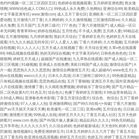
色约约视频一区二区三区四区五区
|
色婷婷在线视频观看
|
五月婷婷亚洲色图
|
熟女激
情网
|
WWW.桔色成人.COM入口
|
99热成人永久免费
|
久热网站
|
亚洲综合99
|
欧美精品
中文字幕亚洲专区
|
www.激情com
|
成人五月丁香社区
|
亚洲欧美一区二区三区四区爱
爱动图
|
五月激情六月丁香
|
久久网婷婷
|
久久久激情视频
|
三区激情四射av
|
久久精品
永久免费
|
五月天国产
|
五月婷三级片
|
777.色色
|
丁香六月激情国产
|
成人精品一区日
本无码网
|
青青草99re
|
婷婷在线精品
|
五月性色
|
不卡成人免费
|
五月婷人妻
|
99精品在
线
|
五月激情啪啪
|
九月婷婷激情
|
熟妇天天综合
|
丁香婷婷五色月
|
色婷婷五月天在线
观看
|
9九九久久精品无码专区
|
97人人爱人人操
|
丁香六月婷婷
|
久久性视频
|
五月婷婷
自拍视频
|
91人人人人人
|
五月天成人在线视频丁香
|
天天综合亚洲
|
久草x色在线观看
99
|
9精品视频在线观看
|
热的无码综合视频
|
中文字幕无码AV
|
日韩色色色色色
|
日本
狠狠网
|
婷婷五月天成人
|
超碰国产在线播放
|
九九草热在线观看
|
国产成人精品一区二
区三区视频
|
91碰视频
|
亚洲成人在线免费
|
美欧日韩国产成人在战
|
激情综合国产
|
A
片一曲
|
思思热久久久久思思热
|
激情综合网激情五月天
|
成人超碰AV
|
www色五月
|
久
热re在线视频
|
wwccc久久久
|
日本久久高清
|
日本三级韩三级99久久
|
99热都是精品
|
只有精品视频在线观看
|
思思热精品在线
|
五月丁香啪啪
|
亚洲五月天色
|
国外亚洲成AV
人片在线观看
|
激情播丁香
|
久久精彩免费视频
|
婷婷娱乐丁香综合网
|
国产毛片精品一
区二区色欲黄A片
|
91色五月
|
综合色久
|
色播丁香婷婷五月激情
|
9 9热这里有精品
|
久
久66成人网站
|
亚洲春色奇米影视
|
丁香五月亚综合图片
|
综合色、色综合
|
五月丁香婷
婷激情在线
|
97人人操人人拍
|
亚洲激情网站
|
国产99久9在线+|+传媒
|
丁香六月激情
|
国产av天天插天天操天天爽
|
欧美爆乳一区二区三区
|
亚洲xx网
|
五月综合色
|
日日操,日
日爽
|
激情图片亚洲
|
99热成人在线
|
婷婷五月天久久
|
丁香五月成人社区
|
五月天色婷
婷图片
|
www.com.色色
|
国产AV国片偷人妻麻豆
|
精品乱码久久久久
|
99热无码精品
|
五月亭亭色
|
久久久久久久97
|
久久综合婷婷
|
色婷婷最新域名
|
天天色99
|
婷婷六月插
屄激情
|
激情视频91
|
免费亚洲婷婷五月
|
日本五月婷婷久久久六月丁香
|
丁香五月花
|
五月丁香无码
|
欧亚洲在线高清视频
|
婷婷五月天社区
|
色婷五月
|
婷婷丁香五月天哟啪
|