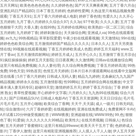
天成人在线视频网站
|
99九九99九九九视频精彩
|
婷婷五月激情网
|
九九久久高清
|
婷婷
五月天网址
|
欧美色色色色色色
|
久久婷婷色色
|
国产片天天爽夜夜爽
|
五月丁香六月合
|
亚洲乱码日产精品BD
|
日本丁香五月婷婷
|
色婷婷性爱网
|
久热这里只有精品视频免费
观看
|
丁香五月天91
|
五月丁香六月婷婷成人电影
|
婷婷丁香色情
|
性爱久久
|
久久开心
五月婷婷
|
九月丁香八月婷婷久久综合久97
|
久久3p
|
97干欧美
|
久久久人妻
|
五月丁香
色狠狠干大屄
|
大香人妻
|
在线99热
|
五月婷婷在线网站
|
欧美熟妇一区二区三区
|
综合
五月婷婷
|
九月婷婷丁香
|
婷婷刺激综合
|
天天操综合网
|
亚洲成人va
|
99色在线观看视
频
|
av九九
|
99热视精品
|
草草影院爱爱
|
午夜少妇在线观看视频
|
天天激情站
|
99ri在线
|
婷婷色色欧美综合网
|
五月激情婷婷国产精品久久久久久
|
日本久久人
|
五月天另类激
情在线
|
99视频在线观看视频
|
丁香五月婷婷欧美成人色图
|
婷婷五月天福利
|
www.五
月丁香av
|
五月天激情四射网站
|
婷婷五月成人
|
五月开心久久
|
五月激情丁香五月宗合
|
91疯狂操操操操
|
婷婷五月天影院
|
日日夜夜爽
|
久久激情网
|
日韩av在线播放综合网
|
这里只有精品免费视频
|
久久人妻伦理
|
久久综合网免费视频
|
丁香五月婷婷高清
|
99热
免费
|
99色天堂
|
99热首页
|
色情五月天婷婷
|
日本片日本片祼观看网站在线看中文版网
页在线看
|
5月丁香六月婷婷
|
日韩成人无码人妻
|
精品九九婷婷
|
北条麻妃九九九国产
精品视频
|
婷婷永久在线
|
五月激情影视
|
性99网站
|
五月婷婷综合网在线播放
|
中文字
幕丰满人妻无码专区
|
超碰69天堂
|
激情婷婷五月天
|
婷婷丁香五月综合
|
丁香 婷婷 亚
洲 熟女
|
青草性爱视频
|
开心婷婷中文字慕
|
六月婷久久
|
九九热99在线视频
|
综合六月
久久
|
国产日韩精品SUV
|
日韩成人电影AV
|
丁香五月天资源网
|
天天日日综合
|
毛片毛
片毛片毛片
|
五月开心啪啪
|
欧美综合丁香网
|
天天干,天天舔
|
成人一级片
|
日韩无码乱
轮
|
综合激情sV
|
六月丁香婷婷爱
|
在线视频婷婷
|
亚洲在线免费成人
|
免费黄网不卡AV
|
A片试看120分钟做受视频红杏
|
WWW夜夜
|
亚洲超碰在线
|
WWW.99热
|
99,色
|
狠狠
色丁香
|
91爱操
|
久久久久久久久99精品
|
欧美性久
|
在线另类视频
|
日韩操人
|
色综合
爽
|
五月天婷婷丁香蜜桃91
|
这里只有精品99www
|
欧美天天干五月丁香
|
色婷婷成人
影片
|
丁香伊人激情
|
这里只有精彩亚洲视频推荐
|
人人摸人人干人人做
|
伊人五月天婷