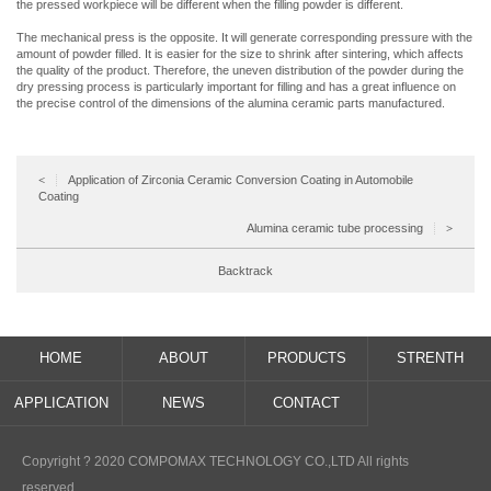
the pressed workpiece will be different when the filling powder is different.
The mechanical press is the opposite. It will generate corresponding pressure with the
amount of powder filled. It is easier for the size to shrink after sintering, which affects
the quality of the product. Therefore, the uneven distribution of the powder during the
dry pressing process is particularly important for filling and has a great influence on
the precise control of the dimensions of the alumina ceramic parts manufactured.
Application of Zirconia Ceramic Conversion Coating in Automobile
<
Coating
Alumina ceramic tube processing
>
Backtrack
HOME
ABOUT
PRODUCTS
STRENTH
APPLICATION
NEWS
CONTACT
Copyright ? 2020 COMPOMAX TECHNOLOGY CO.,LTD All rights
reserved