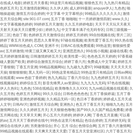
在线成人电影
|
婷婷五月天香蕉
|
99这里只有精品视频
|
狠狠色五月
|
九九热只有精品
|
色婷五月天
|
五月激情四射网站
|
久久伊人婷
|
成人婷99最新
|
anquye伊人
|
九色色
|
啪
啪操超碰
|
激情五月综合婷婷
|
中文字幕 中文字幕明步
|
99精品久久久久久久久
|
激情
五月天综合网
|
site:901-07.com
|
五月丁香 啪啪啪
|
十一月婷婷激情四射
|
www.久久
|
中文字幕视频色婷婷
|
99婷婷五月天激情
|
久久五月婷婷电影
|
天天干天天玩天天夜天
天射天天操天天日蜜臀少妇
|
婷婷九九
|
中文字幕丰满孑伦无码专区
|
日韩三级视频一
区二区
|
色欲丁香
|
色婷婷五月天激情综合
|
婷婷五月婷婷
|
99自拍视频在线
|
禁片二区
|
婷婷丁香五月天婷婷
|
思思久久青草热
|
97碰在线视频
|
欧美性爱丁香五月
|
99久热在线
精品
|
WWW.桔色成人.COM
|
亚洲不卡
|
日韩AC在线免费观看
|
99热这里
|
狠狠操性爱
av
|
五月婷激情
|
特黄三级又爽又粗又大
|
亚洲思思热久
|
99在线小视频
|
超碰在线看
|
色
五月婷婷激情基地
|
日韩激情婷婷五月天
|
欧美性爱一区
|
色色色五月天婷婷
|
97香蕉碰
碰人妻国产欧美
|
婷婷综合激情五月综合
|
婷婷丁香六月
|
免费成人中文字幕
|
婷婷五月
丁香狠狠
|
丁香五月亚洲
|
99精品视频网站
|
九九碰九九爱97
|
99碰视频
|
天天天天天天
天操
|
狠狠狠狠狠
|
黑人无码一区
|
99热这里有精品2
|
99热这里只有精品8
|
日韩av网站
在线观看
|
www.色欲丁香婷婷
|
热九九精品
|
丁香六月综合
|
九九色婷婷五月天
|
玖玖在
线视频福利
|
婷婷综合五月
|
影音先锋男人av资源站
|
九九九九九无码
|
97色在线视频
|
伊人久热91
|
九色色
|
538在线精品
|
欧美噜噜久久久XXX
|
九九re精品视频在线观看
|
久
久五月热
|
色婷五月天网站
|
99久久综合
|
日韩色色色色色
|
五月丁香操婷逼
|
五月丁香
婷婷啪啪网
|
亚洲色婷婷视频
|
久久精品无码一区
|
色日本丁香婷婷
|
婷婷成人五月天成
人文学
|
日韩AV片
|
激情五月天综合网
|
亚洲热久
|
色五月丁香五月天
|
啪啪九九色
|
五月
激情网综合
|
久久久婷婷五月天
|
天天狠狠色噜噜
|
国产99久久久国产精品免费看
|
婷香
五月网在线
|
天天草天天爽
|
开心五月六月婷婷
|
婷婷伊人网
|
丁香色五月直播
|
可以看
的av
|
五月天天丁香婷婷在线中
|
99热在这里只有精品
|
色综合婷婷
|
五月婷婷无码
|
亚
洲综合在线伊人婷
|
另类激情综合
|
开心 五月 综合
|
色情综合网
|
五月丁香六月激情网
|
99精品视频在线观看
|
天天爽天天透天天爱
|
丁香五月天堂亚洲社区
|
六月丁香五月天
|