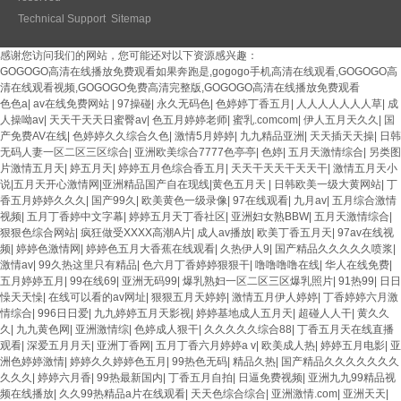
Technical Support
Sitemap
感谢您访问我们的网站，您可能还对以下资源感兴趣：
GOGOGO高清在线播放免费观看如果奔跑是,gogogo手机高清在线观看,GOGOGO高
清在线观看视频,GOGOGO免费高清完整版,GOGOGO高清在线播放免费观看
色色a
|
av在线免费网站
|
97操碰
|
永久无码色
|
色婷婷丁香五月
|
人人人人人人人草
|
成
人操呦av
|
天天干天天日蜜臀av
|
色五月婷婷老师
|
蜜乳.comcom
|
伊人五月天久久
|
国
产免费AV在线
|
色婷婷久久综合久色
|
激情5月婷婷
|
九九精品亚洲
|
天天插天天操
|
日韩
无码人妻一区二区三区综合
|
亚洲欧美综合7777色亭亭
|
色婷
|
五月天激情综合
|
另类图
片激情五月天
|
婷五月天
|
婷婷五月色综合香五月
|
天天干天天干天天干
|
激情五月天小
说|五月天开心激情网|亚洲精品国产自在现线|黄色五月天
|
日韩欧美一级大黄网站
|
丁
香五月婷婷久久久
|
国产99久
|
欧美黄色一级录像
|
97在线观看
|
九月av
|
五月综合激情
视频
|
五月丁香婷中文字幕
|
婷婷五月天丁香社区
|
亚洲妇女熟BBW
|
五月天激情综合
|
狠狠色综合网站
|
疯狂做受XXXX高潮A片
|
成人av播放
|
欧美丁香五月天
|
97av在线视
频
|
婷婷色激情网
|
婷婷色五月大香蕉在线观看
|
久热伊人9
|
国产精品久久久久久喷浆
|
激情av
|
99久热这里只有精品
|
色六月丁香婷婷狠狠干
|
噜噜噜噜在线
|
华人在线免费
|
五月婷婷五月
|
99在线69
|
亚洲无码99
|
爆乳熟妇一区二区三区爆乳照片
|
91热99
|
日日
懆天天懆
|
在线可以看的av网址
|
狠狠五月天婷婷
|
激情五月伊人婷婷
|
丁香婷婷六月激
情综合
|
996日日爱
|
九九婷婷五月天影视
|
婷婷基地成人五月天
|
超碰人人干
|
黄久久
久
|
九九黄色网
|
亚洲激情综
|
色婷成人狠干
|
久久久久久综合88
|
丁香五月天在线直播
观看
|
深爱五月月天
|
亚洲丁香网
|
五月丁香六月婷婷a v
|
欧美成人热
|
婷婷五月电影
|
亚
洲色婷婷激情
|
婷婷久久婷婷色五月
|
99热色无码
|
精品久热
|
国产精品久久久久久久久
久久久
|
婷婷六月香
|
99热最新国内
|
丁香五月自拍
|
日逼免费视频
|
亚洲九九99精品视
频在线播放
|
久久99热精品a片在线观看
|
天天色综合综合
|
亚洲激情.com
|
亚洲天天
|