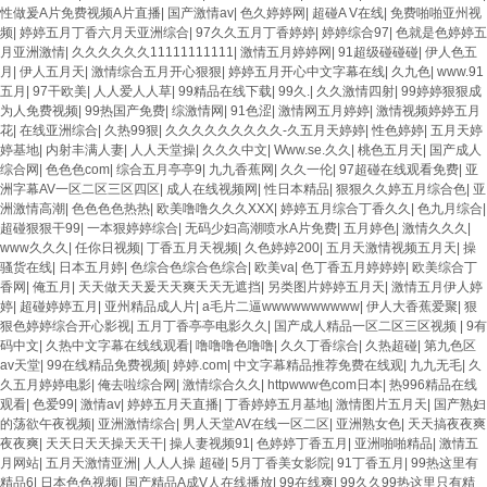
性做爰A片免费视频A片直播
|
国产激情av
|
色久婷婷网
|
超碰A V在线
|
免费啪啪亚州视
频
|
婷婷五月丁香六月天亚洲综合
|
97久久五月丁香婷婷
|
婷婷综合97
|
色就是色婷婷五
月亚洲激情
|
久久久久久久11111111111
|
激情五月婷婷网
|
91超级碰碰碰
|
伊人色五
月
|
伊人五月天
|
激情综合五月开心狠狠
|
婷婷五月开心中文字幕在线
|
久九色
|
www.91
五月
|
97干欧美
|
人人爱人人草
|
99精品在线下载
|
99久.
|
久久激情四射
|
99婷婷狠狠成
为人免费视频
|
99热国产免费
|
综激情网
|
91色涩
|
激情网五月婷婷
|
激情视频婷婷五月
花
|
在线亚洲综合
|
久热99狠
|
久久久久久久久久久-久五月天婷婷
|
性色婷婷
|
五月天婷
婷基地
|
内射丰满人妻
|
人人天堂操
|
久久久中文
|
Www.se.久久
|
桃色五月天
|
国产成人
综合网
|
色色色com
|
综合五月亭亭9
|
九九香蕉网
|
久久一伦
|
97超碰在线观看免费
|
亚
洲字幕AV一区二区三区四区
|
成人在线视频网
|
性日本精品
|
狠狠久久婷五月综合色
|
亚
洲激情高潮
|
色色色色热热
|
欧美噜噜久久久XXX
|
婷婷五月综合丁香久久
|
色九月综合
|
超碰狠狠干99
|
一本狠婷婷综合
|
无码少妇高潮喷水A片免费
|
五月婷色
|
激情久久久
|
www久久久
|
任你日视频
|
丁香五月天视频
|
久色婷婷200
|
五月天激情视频五月天
|
操
骚货在线
|
日本五月婷
|
色综合色综合色综合
|
欧美va
|
色丁香五月婷婷婷
|
欧美综合丁
香网
|
俺五月
|
天天做天天爰天天爽天天无遮挡
|
另类图片婷婷五月天
|
激情五月伊人婷
婷
|
超碰婷婷五月
|
亚州精品成人片
|
a毛片二逼wwwwwwwwww
|
伊人大香蕉爱聚
|
狠
狠色婷婷综合开心影视
|
五月丁香亭亭电影久久
|
国产成人精品一区二区三区视频
|
9有
码中文
|
久热中文字幕在线线观看
|
噜噜噜色噜噜
|
久久丁香综合
|
久热超碰
|
第九色区
av天堂
|
99在线精品免费视频
|
婷婷.com
|
中文字幕精品推荐免费在线观
|
九九无毛
|
久
久五月婷婷电影
|
俺去啦综合网
|
激情综合久久
|
httpwww色com日本
|
热996精品在线
观看
|
色爱99
|
激情av
|
婷婷五月天直播
|
丁香婷婷五月基地
|
激情图片五月天
|
国产熟妇
的荡欲午夜视频
|
亚洲激情综合
|
男人天堂AV在线一区二区
|
亚洲熟女色
|
天天搞夜夜爽
夜夜爽
|
天天日天天操天天干
|
操人妻视频91
|
色婷婷丁香五月
|
亚洲啪啪精品
|
激情五
月网站
|
五月天激情亚洲
|
人人人操 超碰
|
5月丁香美女影院
|
91丁香五月
|
99热这里有
精品6
|
日本色色视频
|
国产精品A成V人在线播放
|
99在线爽
|
99久久99热这里只有精