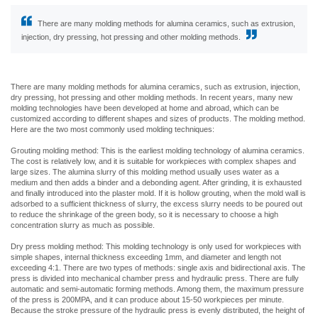
There are many molding methods for alumina ceramics, such as extrusion,
injection, dry pressing, hot pressing and other molding methods.
There are many molding methods for alumina ceramics, such as extrusion, injection,
dry pressing, hot pressing and other molding methods. In recent years, many new
molding technologies have been developed at home and abroad, which can be
customized according to different shapes and sizes of products. The molding method.
Here are the two most commonly used molding techniques:
Grouting molding method: This is the earliest molding technology of alumina ceramics.
The cost is relatively low, and it is suitable for workpieces with complex shapes and
large sizes. The alumina slurry of this molding method usually uses water as a
medium and then adds a binder and a debonding agent. After grinding, it is exhausted
and finally introduced into the plaster mold. If it is hollow grouting, when the mold wall is
adsorbed to a sufficient thickness of slurry, the excess slurry needs to be poured out
to reduce the shrinkage of the green body, so it is necessary to choose a high
concentration slurry as much as possible.
Dry press molding method: This molding technology is only used for workpieces with
simple shapes, internal thickness exceeding 1mm, and diameter and length not
exceeding 4:1. There are two types of methods: single axis and bidirectional axis. The
press is divided into mechanical chamber press and hydraulic press. There are fully
automatic and semi-automatic forming methods. Among them, the maximum pressure
of the press is 200MPA, and it can produce about 15-50 workpieces per minute.
Because the stroke pressure of the hydraulic press is evenly distributed, the height of