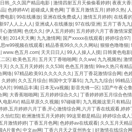
|日韩_久久国产精品电影
|
激情四射五月天偷偷看婷婷
|
夜夜大香
精品
|
色婷婷AⅤ
|
超碰成人黄色网
|
丁香五月激情五月
|
婷婷久热
|
人
费电影
|
99在线播放
|
亚洲在线免费成人
|
激情五月婷婷
|
在线看
新97人人上人人
|
亚洲成人在线播放
|
97在线/亚洲
|
五月丁香九九
开心激情网
|
色优久久
|
伊人五月婷婷
|
五月婷婷六月丁香激情深
天射
|
2014天天爽
|
九九激情网
|
国产xxxxx在线观看
|
婷婷综合97
|
思re99视频在线观看
|
精品香蕉99久久久久网站
|
狠狠色噜噜狠
|
久
|
www.色五月.com
|
天天日日人
|
99人人操人人摸
|
日韩黄色电影
区二区
|
欧美色五月
|
五月天丁香啪啪网
|
久久ww
|
九九视频热
|
激
月天
|
久久五月天婷婷
|
久久538
|
色色五月激情
|
99re久热只有精
合网络
|
97精品欧美91久久久久久久
|
五月丁香花激情综合网
|
色
|
久婷婷
|
久久五月综合
|
韩国中文字幕91
|
九九九九综合
|
99精品
伦A片
|
99精品丰满
|
日本无va视频
|
影音先锋一区
|
1囯产午夜仑
合网
|
大香蕉啪啪网
|
五月婷婷综合久久
|
丁香婷婷婷五月综合色情
人电影AV
|
精品草原久久视频
|
97碰碰草
|
九九视频这里只有精品
婷婷,五月婷婷六月丁香,开心激情综合网,六月丁香在线观看,婷婷
久久怡红院
|
欧洲激情五月天婷婷
|
99这里都是精品
|
婷婷综合成人
五月激情婷婷
|
丁香五月色网
|
色婷婷av在线观看
|
久久五月天精
级A片黄色
|
中文av网
|
丁香六月天之亚州热女
|
好激情在线综合