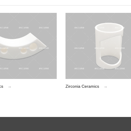
cs
→
Zirconia Ceramics
→