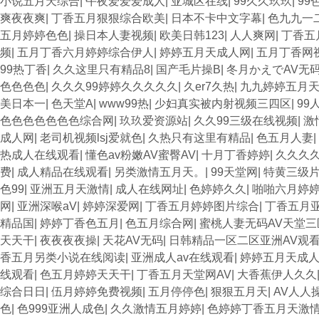
小说五月天综合
|
午夜爱爱爱成人
|
亚城区在线
|
99久久玖玖
|
99
爽夜夜爽
|
丁香五月狠狠综合欧美
|
日本不卡中文字幕
|
色九九一
五月婷婷色色
|
操日本人妻视频
|
欧美日韩123
|
人人爽网
|
丁香五
频
|
五月丁香六月婷婷综合伊人
|
婷婷五月天成人网
|
五月丁香网
99热丁香
|
久久这里只有精品8
|
国产毛片操B
|
冬月かえでAV无
色色色色
|
久久久99婷婷久久久久久
|
久er7久热
|
九九婷婷五月
美日本一
|
色天堂A
|
www99热
|
少妇真实被内射视频三四区
|
99
色色色色色色色综合网
|
玖玖爱资源站
|
久久99三级在线视频
|
激
成人网
|
老司机视频lsj爱就色
|
久热只有这里有精品
|
色五月人妻
|
热成人在线观看
|
懂色av粉嫩AV蜜臀AV
|
十月丁香婷婷
|
久久久
费
|
成人精品在线观看
|
另类激情五月天。
|
99天堂网
|
特黄三级
色99
|
亚洲五月天激情
|
成人在线网址
|
色婷婷久久
|
啪啪六月婷
网
|
亚洲深喉aV
|
婷婷深爱网
|
丁香五月婷婷图片综合
|
丁香五月
精品国
|
婷婷丁香色五月
|
色五月综合网
|
蜜桃人妻无码AV天堂三
天天干
|
夜夜夜夜操
|
天花AV无码
|
日韩精品一区二区亚洲AV观
香五月另类小说在线阅读
|
亚洲成人av在线观看
|
婷婷五月天成
线观看
|
色五月婷婷天天干
|
丁香五月天堂网AV
|
大香蕉伊人久久
综合日日
|
伍月婷婷免费视频
|
五月停停色
|
狠狠五月天
|
AV人人
色
|
色999亚洲人成色
|
久久激情五月婷婷
|
色婷婷丁香五月天激