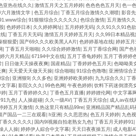
色亚热在线久久
|
激情五月天之五月婷婷
|
色色色色五月天
|
色一
婷六月激情文学
|
色五月综合
|
丁香五月综合激情久久潮喷
|
影音先
91.www综合
|
91狠狠综合久久久久久
|
色综合激情
|
五月激情久久
股
|
色婷婷日本
|
久久婷婷网址
|
五月婷婷无码
|
久久91久久91色
在线
|
丁香五月天无码
|
激情五月天婷婷五月天
|
久久99日本精品
操狠狠爱
|
国产69久久久欧美黑人A片
|
色婷婷基地在线
|
婷婷五月
网
|
丁香五月天啪啪
|
久久综合婷婷激情
|
五月丁香综合网
|
国产色
婷六月天精品
|
67194中文在线
|
五月丁香龟婷婷
|
五月丁香婷婷
片
|
日日做天天操夜夜爽
|
国産精品
|
丁香婷婷色五月天
|
色呦呦美
天爽
|
天天爱天天做天天操
|
综合啪啪
|
91综合色噜噜
|
亚洲情综合
综合
|
亚洲狠9
|
久久多色
|
亚洲婷婷欧美婷婷
|
九九综合久久
|
丁
中文字幕
|
影院久久久
|
99色色网
|
午夜色婷婷
|
饮料下药迷倒漂亮
婷婷
|
五月丁香婷婷久久
|
丁香色五月直播
|
婷婷娌伦网
|
中文字幕
91九色
|
人人操超碰
|
久久一级AV
|
丁香五月天综合
|
成人av在线
婷婷五月天激情
|
久热这里只有精品99re
|
亚洲精品国产精品乱码视
精产国品一二三在观看
|
h亚洲
|
久久思思热
|
色五月天婷婷
|
九色视
丁香久久久久久
|
国内9l视频自拍老熟女九色
|
丁香五月天婷婷91
|
人操人人操
|
婷婷伊人綜合中文字幕
|
天天日夜夜操五月
|
成人电影A