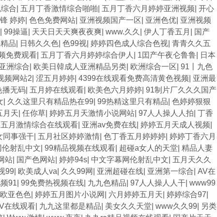
色综合
|
五月丁香激情综合啪啪
|
五月丁香六月婷婷亚洲视频
|
开心
锋 婷婷
|
色色免费网站
|
亚洲视频国产一区
|
亚洲色优
|
亚洲视频
|
99操逼
|
天天日天天爽夜夜爽
|
www.久久
|
伊人丁香五月
|
国产
欲精品
|
日韩久久色
|
色99视
|
婷婷四色成人综合色视
|
青青久久五
视频免费观看
|
五月丁香六月婷婷综合伊人
|
1囯产午夜仑鲁鲁
|
日本
亚洲综合
|
欧美日韓成人亚洲精品另类
|
欧洲综合一区
|
91丨九色
视频网站2
|
涩五月婷婷
|
4399在线观看免费高清黄色视频
|
亚洲最
色播无码
|
五月婷在线观看
|
欧美色六月婷婷
|
91制片厂久久久国产
女
|
久久这里只有精品热在99
|
99热精这里只有精品
|
色婷婷狠狠
五月天
|
任你草
|
婷婷五月天激情小说网站
|
97人人操人人拍
|
丁香
香五月激情综合在线观看
|
亚洲av免费在线
|
婷婷五月天成人视频
|
女同事强干
|
五月社区婷婷激情
|
色丁香五月婷婷婷
|
婷婷丁香六月
网伦射乱中文
|
99精品视频在线观看
|
超碰a女人的天堂
|
精品人妻
网站
|
国产色网站
|
婷婷94s
|
中文字幕网伦射乱中文
|
五月天久久
99
|
欧美成人va
|
久久99网
|
亚洲超碰在线
|
亚洲第一综合
|
AV在
频91
|
99免费热视频在线
|
九九色精品
|
97人人操人人干
|
www99
欧亚色色
|
婷婷五月图片小说网
|
六月婷婷五月天
|
婷婷综合97
|
V在线观看
|
九九这里都是精品
|
美女久久天堂
|
www久久99
|
另类