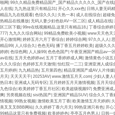
啪网
|
99久久精品免费精品国产_国产精品久久久久久_国产在线
人在线
|
九九热这里只有精品31
|
开心久久xxx色
|
日韩人妻无码
精品九九在线观看
|
色综久久久
|
久热一本
|
成人在线综合
|
超碰免
热精品在线播放
|
无码人妻少妇色欲AV一区二区
|
成人精品在线
|
区三区下载
|
99re在线视频精品,这里只有精品18,
|
丁香综合婷婷
777
|
九九久久综合网站
|
99精品免费欧美小视频
|
www天天色天
开心激情网
|
婷婷五月六月丁香综合
|
婷婷综合网
|
97久久人人
|
思
精品99
|
人人综合久
|
色色无码
|
播丁香五月婷婷欧美
|
超级久久
婷婷
|
色综色网
|
人人操99
|
色色色国产
|
午夜亚洲国产精品av一
av在线
|
五月天色婷婷av
|
五月丁香婷婷成人网
|
激情黄色小说五
久久久综合
|
色婷婷五月天激情
|
怡红院一二三
|
亚洲亚洲人成综
五月婷婷
|
九九精品热
|
五月第四色
|
精品亚洲国产成AV人片传媒
月天
|
天天天天干
|
20253AV
|
www.激情五月天.com
|
少妇人妻人
热日本
|
亚洲成人无码专区
|
五月婷婷五月天激情视频
|
五月天综
九色综合
|
欧美婷婷丁香五月社区
|
欧美超级视频97
|
免费亚洲成
爽
|
另类视频在线
|
sisi热国产
|
亚洲国产精品SUV
|
综合久久丁香
情视频
|
99熟女视频
|
激情欧美五月丁香
|
欧美激情五月天婷婷
|
美叉叉叉BBB网站
|
久久婷婷丁香六月天
|
99热亚洲只有色
|
开心
99精品这里只有免费视频
|
欧美婷婷色
|
亭亭五月色男人
|
日韩一