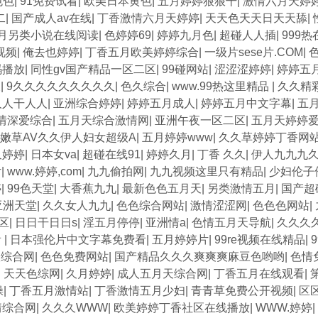
色色
|
91免费试看
|
欧美日本黄色
|
五月婷婷狠狠干
|
激情六月天婷
二
|
国产成人av在线
|
丁香激情六月天婷婷
|
天天色天天日天天舔
|
月另类小说在线阅读
|
色婷婷69
|
婷婷九月色
|
超碰人人插
|
999
视频
|
俺去也婷婷
|
丁香五月欧美婷婷综合
|
一级片sese片.COM
|
码播放
|
同性gv国产精品一区二区
|
99碰网站
|
涩涩涩婷婷
|
婷婷五
天
|
9久久久久久久久久久
|
色久综合
|
www.99热这里精品
|
久久精
人人干人人
|
亚洲综合婷婷
|
婷婷五月成人
|
婷婷五月中文字幕
|
五
情深爱综合
|
五月天综合激情网
|
亚洲午夜一区二区
|
五月天婷婷
嫩草AV久久伊人妇女超级A
|
五月婷婷www
|
久久草婷婷丁香网
久婷婷
|
日本女va
|
超碰在线91
|
婷婷久月
|
丁香 久久
|
伊人九九九
片
|
www.婷婷,com
|
九九偷拍网
|
九九视频这里只有精品
|
少妇伦子
婷
|
99色天堂
|
大香蕉九九
|
最新色色五月天
|
另类激情五月
|
国产超
亚洲天堂
|
久久女人九九
|
色色综合网站
|
激情涩涩网
|
色色色网站
|
区
|
日日干日日s
|
淫五月停停
|
亚洲情a
|
色情五月天导航
|
久久久
看
|
日本强伦片中文字幕免费看
|
五月婷婷片
|
99re视频在线精品
|
人综合网
|
色色免费网站
|
国产精品久久久爽爽爽麻豆色哟哟
|
色情
|
天天色综网
|
久月婷婷
|
成人五月天综合网
|
丁香五月在线观看
|
操
|
丁香五月激情站
|
丁香激情五月少妇
|
青青草免费公开视频
|
区
情综合网
|
久久久WWW
|
欧美婷婷丁香社区在线播放
|
WWW.婷婷
|