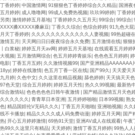
丁香婷婷
|
中国激情网
|
91狠狠色丁香婷婷综合久久精品
|
国洲夜
五月婷婷
|
成人噜噜网
|
99成人免费热视频
|
玖玖99婷婷
|
丁香婷
另类
|
激情婷婷五月基地
|
丁香婷婷久久五月天
|
99综合
|
99综合
|
XXXX搡XXXXX搡麻豆
|
丁香久久综合
|
色综合婷婷
|
91九色大屁
月天丁香婷婷
|
久久久久久久久久久久久久人妻视频
|
99热超碰
激情五月
|
天天网曰日曰夜夜综合永久免费
|
五月激情在线
|
狠狠
丨白浆秘
|
婷婷五月天av网
|
婷婷五月天基地
|
在线观看五月婷婷
大视频
|
五月激情网综合
|
色五月婷婷青娱乐
|
色色色五月婷婷
|
婷
电影
|
丁香五月五婷
|
久久激情视频99
|
国产亚洲精品AAAAAAA
18yy
|
婷婷在线激情
|
色五月丁香一区在线
|
国产99久
|
天天爱天
九月婷
|
久色中文
|
久久这里在精品视频
|
舔色婷婷
|
天天搞天天色
97色天堂
|
综合五月婷婷
|
婷婷五月天性
|
热久久99视频
|
最新热
综合激情站
|
色色色色色日韩午夜激情
|
国产精品激情五月天色
久久久久久久
|
青青草日本亚洲
|
五月婷婷啪啪
|
日本99视频
|
熟女
色
|
精品国婬伦V无码久久久
|
丁香五月天啪啪
|
亚洲啪视频
|
久久
线不卡播放
|
精品久久久久成人码免费动漫
|
婷婷五月天网
|
国产
热
|
开心五月婷婷激情
|
69热91天堂
|
亚洲AV成人在线观看
|
午夜
热99久久这里只有精品
|
天天婷婷
|
激情丁香五月婷婷
|
99热人