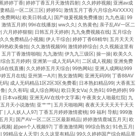
蕉婷婷丁香
|
婷婷丁香五月天激情四射
|
久久婷婷视频
|
亚洲av成
妻精品一区二区三区
|
婷婷91
|
激情五月丁香六月综合AVXXXX
|
的免费网站
|
欧美日韩成人
|
国产做爰视频免费播放
|
九九色逼
|
99
|
激情五月婷
|
99ri在线播放
|
ww久久
|
久热黄色
|
亲子乱AV一区二
爱
|
六月婷婷狠狠
|
日韩五月天婷婷
|
九九免费视频在线
|
五月综合
久久免费精品小视频
|
伊人干综合
|
婷婷丁香69精华
|
五月天天天
99热欧美偷拍
|
久久激情视频99
|
激情婷婷综合
|
久久视频这里有
|
五月丁香激情啪啪
|
九九激情
|
伊九九三级区
|
操一操
|
欧美久久
情综合五月婷婷
|
亚洲第一成人无码A片
|
二区成人视频
|
亚洲免费
品6在线直播
|
久久婷婷五月天综合
|
99热网站
|
亚洲人成网站999
婷婷五月在线
|
亚州第一A片
|
熟女激情网
|
亚洲无码99
|
丁香88AV
无码
|
成人无码精品1区2区3区免费看
|
日本熟妇精品99
|
大香蕉五
鲁鲁
|
久久有码
|
成人综合网站
|
欧日美女Va
|
久热91
|
69色婷婷
|
99
|
日本va视频
|
亚洲无AV在线中文字幕
|
午夜美女人啪最红院
|
九
|
五月天小说激情
|
亚艹艹
|
五月天啪啪网
|
夜夜天天天天天干天天
丁
|
人人妖人人97
|
丁香五月婷婷激情蜜桃
|
99 福利 导航
|
999激
五月天
|
国产AV一区二区三区最新精品
|
婷婷激情鹿城五月天
|
欧
品视频
|
超pen个人视频97
|
丁香激激情网
|
99综合熟女
|
91色五月
|
网
|
99精品女人天堂
|
久久这里有精品
|
99久久婷婷国产综合精品草