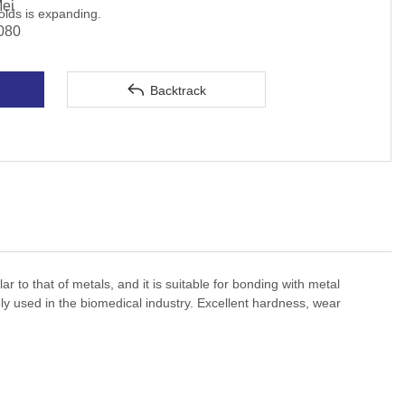
Mei
olds is expanding.
080

Backtrack
r to that of metals, and it is suitable for bonding with metal
ly used in the biomedical industry.
Excellent hardness, wear