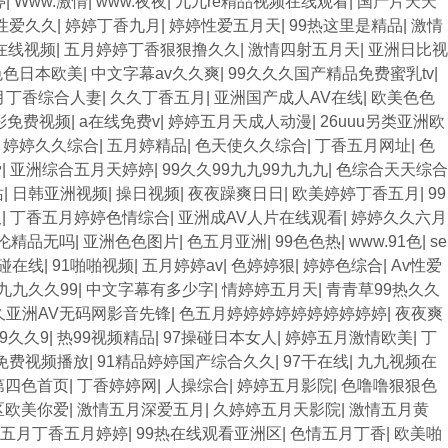
婷
|
Www.激情
|
www.夜夜
|
九九re精品视频在线观看
|
国产片天天
性爱久久
|
婷婷丁香九月
|
婷婷性爱五月天
|
99热这里是精品
|
激情
热在线视频
|
五月婷婷丁香狠狠撸久久
|
激情四射五月天
|
亚洲日比视
色色日本欧美
|
中文字幕av久久爽
|
99久久久国产精品免费蜜乳tv
|
月丁香综合人妻
|
久久丁香五月
|
亚洲国产成人AV在线
|
欧美色色
彩免费视频
|
a在线免费v
|
婷婷五月天成人动漫
|
26uuu另类亚洲欧
月婷婷久久综合
|
五月婷精品
|
色天使久久综合
|
丁香五月网址
|
色
爱
|
亚洲综合五月天婷婷
|
99久久99九九99九九九
|
色综合天天综合
站
|
日韩亚洲视频
|
操日视频
|
夜夜躁爽日日
|
欧美婷婷丁香五月
|
99
久
|
丁香五月婷婷色情综合
|
亚洲成AV人片在线观看
|
婷婷久久六月
伦精品无吗
|
亚洲色色图片
|
色五月亚洲
|
99色色热
|
www.91色
|
se
碰在线
|
91啪啪视频
|
五月婷婷av
|
色婷婷狠
|
婷婷色综合
|
Av性爱
九九久久99
|
中文字幕有多少字
|
情婷婷五月天
|
青青草99热久久
久亚洲AV无码网影音先锋
|
色五月婷婷婷婷婷婷婷婷婷婷
|
夜夜爽
99久久9
|
热99视频精品
|
97操碰日本女人
|
婷婷五月激情欧美
|
丁
免费视频播放
|
91精品婷婷国产综合久久
|
97干在线
|
九九视频在
第四色首页
|
丁香婷婷网
|
人操综合
|
婷婷五月影院
|
色噜噜狠狠色
区欧美你爱
|
激情五月深爱五月
|
久婷婷五月天影院
|
激情五月黄
五月丁香五月婷婷
|
99热在线观看亚洲区
|
色情五月丁香
|
欧美啪