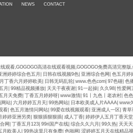
ATION
NEWS
CONTACT
在线观看,GOGOGO高清在线观看视频,GOGOGO免费高清完整版
亚洲婷婷综合色五月
|
日韩在线视频9色
|
亚洲综合色网
|
色五月婷
月丁香六月婷婷欧美
|
日韩无码乱轮
|
www.色色com
|
97色碰
|
色
五月
|
99精品视频播放
|
天天干夜夜谢
|
91一起操
|
久久98
|
性爱网
五月天免费
|
丁香五月婷婷呀
|
www激情
|
91丨九色丨老农村
|
色
频网站
|
六月婷婷五月天
|
99热网站
|
日本欧美成人片AAAA
|
www
观看
|
色五月激情问网站
|
99爱在线视频观看
|
亚洲成人一区
|
青草
月婷婷亚洲另类
|
狠狠插狠狠插
|
成人丁香
|
婷婷伊人五月丁香天堂
合网
|
丁香五月123
|
99ri国产在线
|
综合久久六月
|
99久热
|
天天天
五月欧美人
|
99热这里只有免费
|
色啪网
|
涩婷婷五月天在线精品