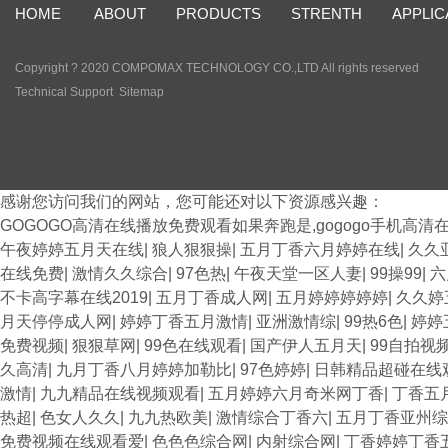
HOME
ABOUT
PRODUCTS
STRENTH
APPLIC
Copyright ? 2020 COMPOMAX TECHNOLOGY CO.,LTD All rights reserved
Technical Support
Sitemap
感谢您访问我们的网站，您可能还对以下资源感兴趣：
GOGOGO高清在线播放免费观看如果奔跑是,gogogo手机高清
午夜婷婷五月天在线
|
狼人狠狠操
|
五月丁香六月婷婷在线
|
久久
在线免费
|
激情久久综合
|
97色热
|
午夜天堂一区人妻
|
99操99
|
六
不卡高字幕在线2019
|
五月丁香成人网
|
五月婷婷婷婷婷
|
久久婷
月天停停成人网
|
婷婷丁香五月激情
|
亚洲激情综
|
99热6色
|
婷婷
免费视频
|
狠狠草网
|
99色在线观看
|
国产伊人五月天
|
99自拍视
久高清
|
九月丁香八月婷婷加勒比
|
97色婷婷
|
日韩精品超碰在线
激情
|
九九精品在线视频观看
|
五月婷婷六月奇米网丁香
|
丁香五
热超
|
色女人久久
|
九九热欧美
|
激情综合丁香六
|
五月丁香亚州综
免费视频在线观看爱
|
色色色综合网
|
内射综合网
|
丁香婷婷丁香