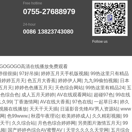
Free hotline
0755-27688979
24-hour
0086 13823743080
Follow us
,GOGOGO高清在线播放免费观看
婷很很操
|
97好吊操
|
婷婷五月天手机版视频
|
99热这里只有精品
播婷婷五月天
|
色五月大香蕉
|
婷婷伊人网
|
九九99偷拍视频
|
日本
五月天
|
婷婷色色播五月天
|
天色综合网站
|
99热这里有精品24
|
五
色色综合色
|
成人五月天婷婷
|
AV在线观看网站
|
超碰97色
|
99在线
久久99
|
丁香激情网
|
AV在线大香蕉
|
97色在线
|
一起草日本
|
婷久
视频在线播放
|
天天干天天插
|
日逼影音先锋AV男人资源站
|
www
网
|
色99www.
|
秋霞午夜理论
|
欧美婷婷成人
|
久久精彩视频
|
99
天干
|
久久综合站
|
月色色综合婷婷网
|
另类图片激情五月天
|
99
视频
|
国产婷婷色综合AV蜜臀AV
|
天堂久久久久天堂网
|
五月综合