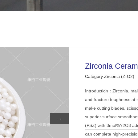
Zirconia Ceram
Category:Zirconia (ZrO2)
Introduction：Zirconia, mai
and fracture toughness at r
make cutting blades, scisso
superior surface smoothness
→
(PSZ) with 3mol%Y2O3 added
can complete high-precision