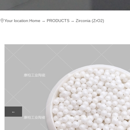
Your location:
Home
→
PRODUCTS
→
Zirconia (ZrO2)
←